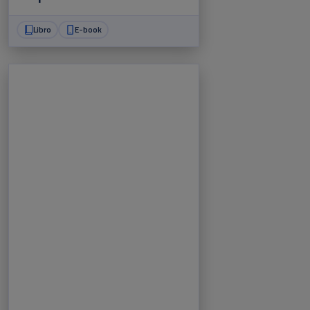
dell'avvocato europeo
Libro
E-book