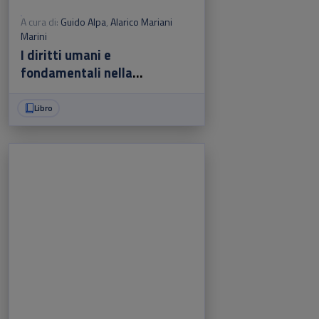
A cura di:
Guido Alpa
,
Alarico Mariani
Marini
I diritti umani e
fondamentali nella
formazione dell'avvocato
europeo
Libro