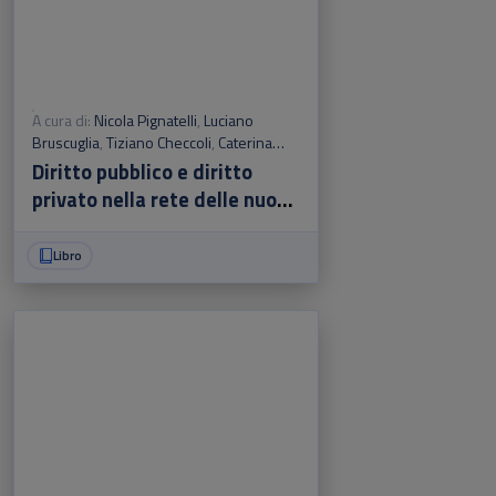
A cura di:
Nicola Pignatelli
,
Luciano
Bruscuglia
,
Tiziano Checcoli
,
Caterina
Murgo
,
Roberto Romboli
Diritto pubblico e diritto
privato nella rete delle nuove
tecnologie
Libro