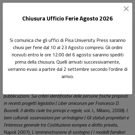
Chiusura Ufficio Ferie Agosto 2026
Home
Autori
Luciano Bruscuglia
Si comunica che gli uffici di Pisa University Press saranno
chiusi per ferie dal 10 al 23 Agosto compresi. Gli ordini
Pagina di Luciano Bruscuglia
ricevuti entro le ore 12:00 del 6 agosto saranno spediti
Luciano Bruscuglia
prima della chiusura. Quelli arrivati successivamente,
verranno evasi a partire dal 2 settembre secondo l'ordine di
arrivo.
Luciano Bruscuglia è Ordinario di Diritto Civile presso la Facoltà
di Giurisprudenza dell'Università di Pisa. Tra le sue ultime
pubblicazioni:
Sui criteri identificativi delle persone fisiche proposti
in recenti progetti legislativi ( Liber amicorum per Francesco D.
Busnelli. Il diritto civile tra principi e regole
, vol. I., Milano, 2008):
I
beni culturali: osservazioni per un'indagine ( Gli statuti proprietari e
l'interesse generale tra Costituzione europea e diritto privato
,
Napoli 2007); L
'amministrazione di sostegno ( I modelli familiari