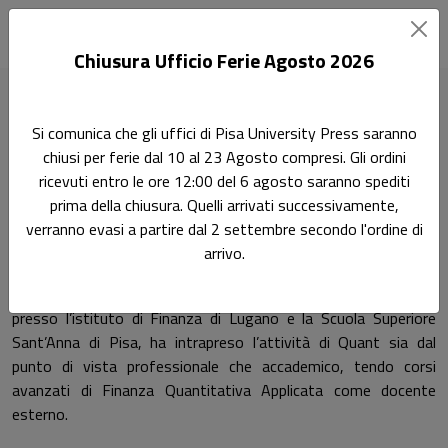
Chiusura Ufficio Ferie Agosto 2026
Home
Autori
Mario Dell'Era
Si comunica che gli uffici di Pisa University Press saranno
chiusi per ferie dal 10 al 23 Agosto compresi. Gli ordini
Pagina di Mario Dell'Era
ricevuti entro le ore 12:00 del 6 agosto saranno spediti
Mario Dell'Era
prima della chiusura. Quelli arrivati successivamente,
verranno evasi a partire dal 2 settembre secondo l'ordine di
arrivo.
fisico teorico con un Ph.D. in Matematica Applicata, dopo anni
dedicati alla ricerca nell’ambito del pricing di strumenti derivati
presso l’istituto di Finanza di Lugano e la Scuola Superiore
Sant’Anna di Pisa, ha intrapreso l’attività di Quant sia dal
punto di vista professionale che accademico, tendo corsi
avanzati di Finanza Quantitativa Applicata come docente
esterno.