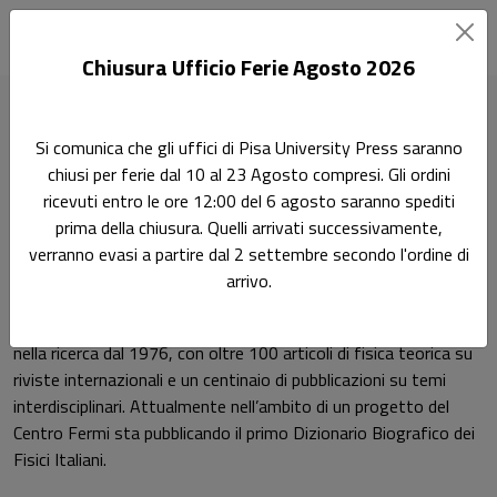
Chiusura Ufficio Ferie Agosto 2026
Home
Autori
Paolo Rossi
Pagina 2
Si comunica che gli uffici di Pisa University Press saranno
chiusi per ferie dal 10 al 23 Agosto compresi. Gli ordini
Pagina di Paolo Rossi
ricevuti entro le ore 12:00 del 6 agosto saranno spediti
Paolo Rossi
prima della chiusura. Quelli arrivati successivamente,
verranno evasi a partire dal 2 settembre secondo l'ordine di
arrivo.
Paolo Rossi
, ordinario a Pisa di Fisica Teorica (2000-2016), e
dal 2016 ordinario di Didattica e Storia della Fisica. È attivo
nella ricerca dal 1976, con oltre 100 articoli di fisica teorica su
riviste internazionali e un centinaio di pubblicazioni su temi
interdisciplinari. Attualmente nell’ambito di un progetto del
Centro Fermi sta pubblicando il primo Dizionario Biografico dei
Fisici Italiani.