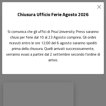
Chiusura Ufficio Ferie Agosto 2026
Home
Terza Missione
Si comunica che gli uffici di Pisa University Press saranno
Scienze dell'antichità, filologico-letterarie e storico-artistiche
chiusi per ferie dal 10 al 23 Agosto compresi. Gli ordini
ricevuti entro le ore 12:00 del 6 agosto saranno spediti
Scienze
Terza Missione
prima della chiusura. Quelli arrivati successivamente,
verranno evasi a partire dal 2 settembre secondo l'ordine di
dell'antichità, filologico-
arrivo.
letterarie e storico-artistiche