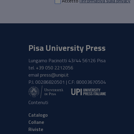
Accetto
l'informativa sulla privacy
Pisa University Press
Lungarno Pacinotti 43/44 56126 Pisa
tel.
+39 050 2212056
email
press@unipi.it
P.I. 00286820501 | C.F: 80003670504
Contenuti
Catalogo
Collane
Riviste