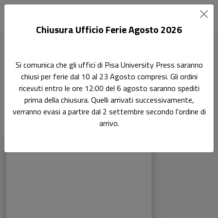
Chiusura Ufficio Ferie Agosto 2026
Home
Studi linguistici pisani
Si comunica che gli uffici di Pisa University Press saranno
chiusi per ferie dal 10 al 23 Agosto compresi. Gli ordini
Pisa University Press: Studi
ricevuti entro le ore 12:00 del 6 agosto saranno spediti
linguistici pisani
prima della chiusura. Quelli arrivati successivamente,
verranno evasi a partire dal 2 settembre secondo l'ordine di
arrivo.
Libri della collana: Pisa University Press: S
Sfoglia la lista completa