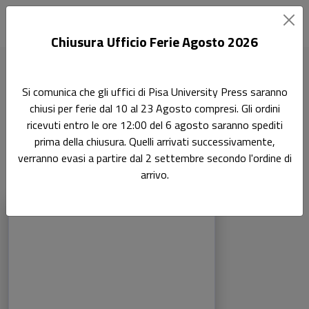
Chiusura Ufficio Ferie Agosto 2026
Home
Scienze mediche
Gastroenterologia 06/MEDS-10
Si comunica che gli uffici di Pisa University Press saranno
chiusi per ferie dal 10 al 23 Agosto compresi. Gli ordini
Gastroenterologia 06/MEDS-
ricevuti entro le ore 12:00 del 6 agosto saranno spediti
10
prima della chiusura. Quelli arrivati successivamente,
verranno evasi a partire dal 2 settembre secondo l'ordine di
arrivo.
Prodotti della categoria: Gastroenterol
Sfoglia la lista completa