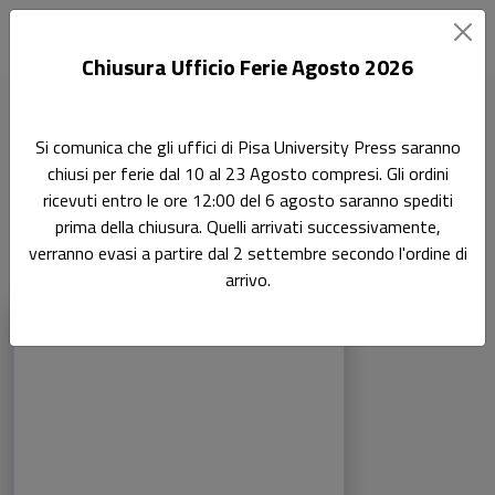
Chiusura Ufficio Ferie Agosto 2026
Home
Scienze matematiche e informatiche
Si comunica che gli uffici di Pisa University Press saranno
Geometria 01/MATH-02
chiusi per ferie dal 10 al 23 Agosto compresi. Gli ordini
ricevuti entro le ore 12:00 del 6 agosto saranno spediti
Geometria 01/MATH-02
prima della chiusura. Quelli arrivati successivamente,
verranno evasi a partire dal 2 settembre secondo l'ordine di
arrivo.
Prodotti della categoria: Geometria 01/
Sfoglia la lista completa