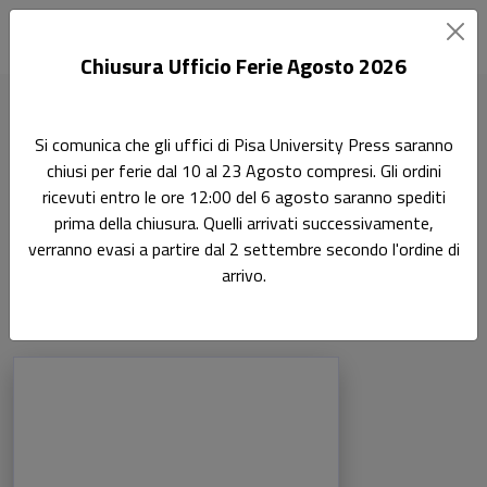
Chiusura Ufficio Ferie Agosto 2026
Home
Si comunica che gli uffici di Pisa University Press saranno
Scienze storiche, filosofiche, pedagogiche e psicologiche
chiusi per ferie dal 10 al 23 Agosto compresi. Gli ordini
Storia del Pensiero Politico 14/GSPS-03
ricevuti entro le ore 12:00 del 6 agosto saranno spediti
prima della chiusura. Quelli arrivati successivamente,
Storia del Pensiero Politico
verranno evasi a partire dal 2 settembre secondo l'ordine di
14/GSPS-03
arrivo.
Prodotti della categoria: Storia del Pens
Sfoglia la lista completa