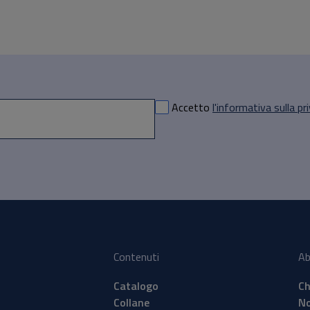
Accetto
l'informativa sulla pr
Contenuti
Ab
Catalogo
Ch
Collane
No