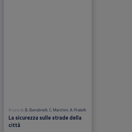
Sfoglia la lista completa
A cura di:
B. Bendinelli
,
C. Marchini
,
A. Pratelli
La sicurezza sulle strade della
città