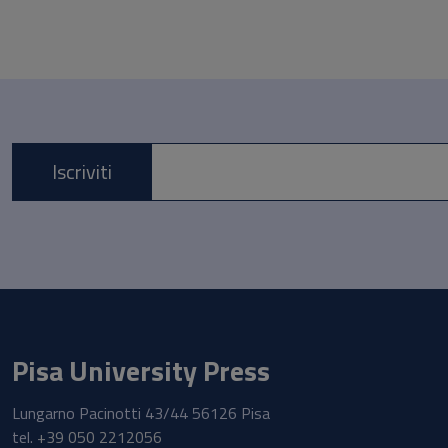
Iscriviti
E-mail *
Pisa University Press
Lungarno Pacinotti 43/44 56126 Pisa
tel.
+39 050 2212056