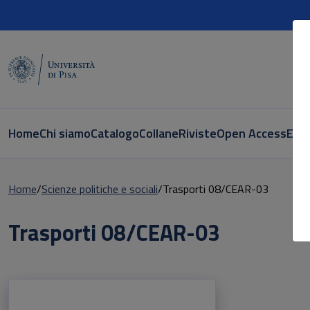
Home
Chi siamo
Catalogo
Collane
Riviste
Open Access
E-bo
Home
Scienze politiche e sociali
Trasporti 08/CEAR-03
Trasporti 08/CEAR-03
Prodotti della categoria: Trasporti 08/CE