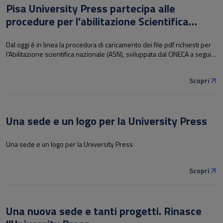
Tutti gli articoli di: News
Pisa University Press partecipa alle
procedure per l'abilitazione Scientifica
Sfoglia la lista completa
Nazionale
Dal oggi é in linea la procedura di caricamento dei file pdf richiesti per
l'Abilitazione scientifica nazionale (ASN), sviluppata dal CINECA a seguito
dell'accordo tra il Ministero dell'Istruzione Università e Ricerca (MIUR)
e AIE.
Scopri
Una sede e un logo per la University Press
Una sede e un logo per la University Press
Scopri
Una nuova sede e tanti progetti. Rinasce