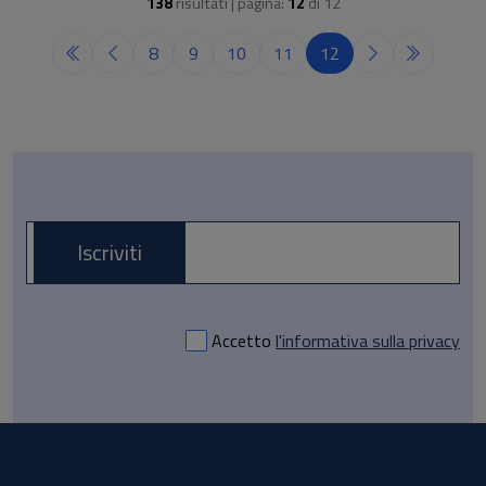
138
risultati | pagina:
12
di
12
8
9
10
11
12
Iscriviti
E-mail *
Accetto
l'informativa sulla privacy