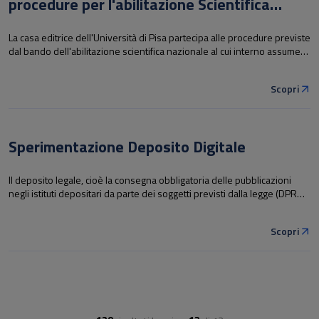
procedure per l'abilitazione Scientifica
Nazionale
La casa editrice dell'Università di Pisa partecipa alle procedure previste
dal bando dell'abilitazione scientifica nazionale al cui interno assumerà
un ruolo determinante la valutazione delle pubblicazioni.
Scopri
Sperimentazione Deposito Digitale
Il deposito legale, cioè la consegna obbligatoria delle pubblicazioni
negli istituti depositari da parte dei soggetti previsti dalla legge (DPR
252/2006), è lo strumento normativo che consente la raccolta e la
conservazione dei diversi prodotti in archivi nazionali e regionali.
Scopri