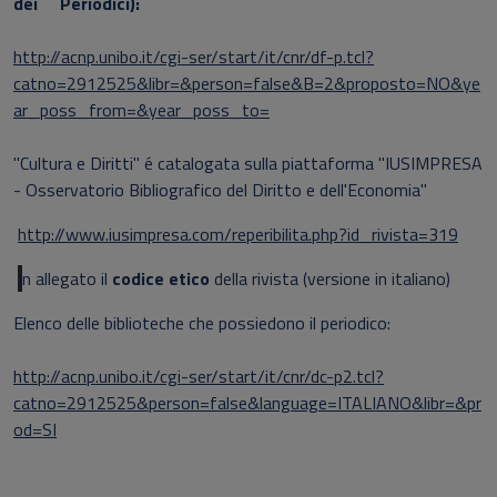
dei Periodici):
http://acnp.unibo.it/cgi-ser/start/it/cnr/df-p.tcl?
catno=2912525&libr=&person=false&B=2&proposto=NO&ye
ar_poss_from=&year_poss_to=
"Cultura e Diritti" é catalogata sulla piattaforma "IUSIMPRESA
- Osservatorio Bibliografico del Diritto e dell'Economia"
http://www.iusimpresa.com/reperibilita.php?id_rivista=319
I
n allegato il
codice etico
della rivista (versione in italiano)
Elenco delle biblioteche che possiedono il periodico:
http://acnp.unibo.it/cgi-ser/start/it/cnr/dc-p2.tcl?
catno=2912525&person=false&language=ITALIANO&libr=&pr
od=SI