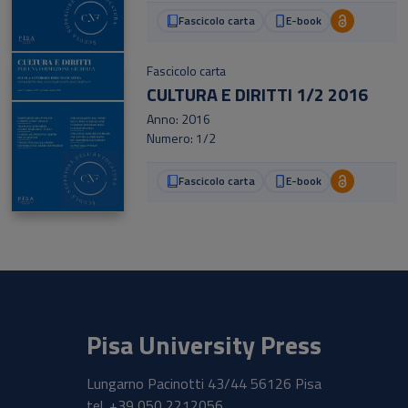
Fascicolo carta
E-book
Fascicolo carta
CULTURA E DIRITTI 1/2 2016
Anno: 2016
Numero: 1/2
Fascicolo carta
E-book
Pisa University Press
Lungarno Pacinotti 43/44 56126 Pisa
tel.
+39 050 2212056