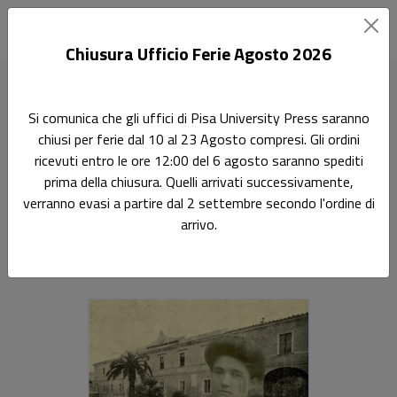
Chiusura Ufficio Ferie Agosto 2026
Home
Scienze politiche e sociali
Pioniere del sapere agrario
Si comunica che gli uffici di Pisa University Press saranno
chiusi per ferie dal 10 al 23 Agosto compresi. Gli ordini
Ricerca
ricevuti entro le ore 12:00 del 6 agosto saranno spediti
Pioniere del sapere agrario
prima della chiusura. Quelli arrivati successivamente,
verranno evasi a partire dal 2 settembre secondo l'ordine di
le studentesse della Facoltà di Agraria di Pisa
arrivo.
Alessandra Martinelli