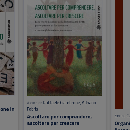
Raffaele Ciambrone
Adriano
A cura di:
,
ione in
Fabris
Enrico C
Ascoltare per comprendere,
ascoltare per crescere
Organi
Europa