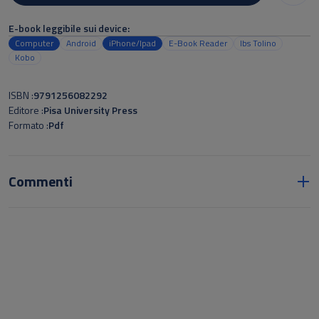
E-book leggibile sui device:
Computer
Android
iPhone/Ipad
E-Book Reader
Ibs Tolino
Kobo
ISBN
9791256082292
Editore
Pisa University Press
Formato
Pdf
Commenti