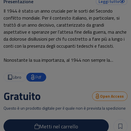
Presentazione
Leggi tutto
Il 1944 è stato un anno cruciale per le sorti del Secondo
conflitto mondiale. Per il contesto italiano, in particolare, si
trattò di un anno decisivo, caratterizzato da grandi
aspettative e speranze per l’attesa fine della guerra, ma anche
da dolorose disillusioni per chi fu costretto a fare più a lungo i
conti con la presenza degli occupanti tedeschi e fascisti.
Nonostante la sua importanza, al 1944 non sempre la
storiografia ha prestato debita attenzione. Il volume vuole
offrire uno strumento di riflessione originale col quale cogliere
Libro
Pdf
attraverso la prospettiva del 1944 tanto le complesse
esperienze di guerra che le premesse dei futuri assetti socio-
Gratuito
politici dell’Italia repubblicana.
Open Access
Questo è un prodotto digitale per il quale non è prevista la spedizione
Metti nel carrello