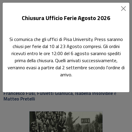
Chiusura Ufficio Ferie Agosto 2026
Home
Saggi e studi
1944: l’anno prima della fine della Guerra
Si comunica che gli uffici di Pisa University Press saranno
chiusi per ferie dal 10 al 23 Agosto compresi. Gli ordini
1944: l’anno prima della
ricevuti entro le ore 12:00 del 6 agosto saranno spediti
fine della Guerra
prima della chiusura. Quelli arrivati successivamente,
verranno evasi a partire dal 2 settembre secondo l'ordine di
arrivo.
Sottotitolo non presente
A cura di:
Francesco Fusi
,
Fulvetti Gianluca
,
Isabella Insolvibile
e
Matteo Pretelli