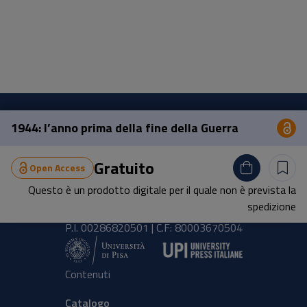
1944: l’anno prima della fine della Guerra
Op
Pisa University Press
Gratuito
Open Access
Lungarno Pacinotti 43/44 56126 Pisa
Questo è un prodotto digitale per il quale non è prevista la
tel.
+39 050 2212056
spedizione
email
press@unipi.it
P.I. 00286820501 | C.F: 80003670504
Contenuti
Catalogo