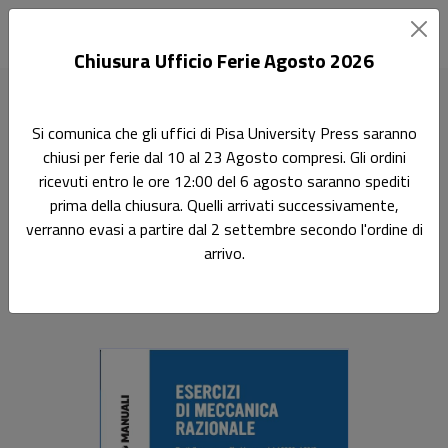
Chiusura Ufficio Ferie Agosto 2026
Home
Manuali
Esercizi di Meccanica Razionale
Si comunica che gli uffici di Pisa University Press saranno
chiusi per ferie dal 10 al 23 Agosto compresi. Gli ordini
Didattica
ricevuti entro le ore 12:00 del 6 agosto saranno spediti
Esercizi di Meccanica
prima della chiusura. Quelli arrivati successivamente,
verranno evasi a partire dal 2 settembre secondo l'ordine di
Razionale
arrivo.
Testi d'esame per allievi ingegneri dal 2008 al 2018, con
soluzione