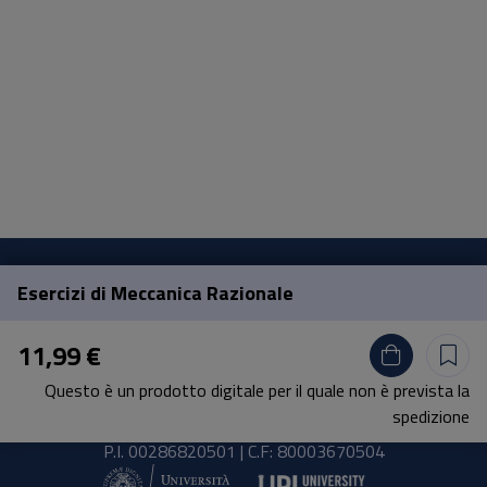
Esercizi di Meccanica Razionale
Pisa University Press
11,99 €
Lungarno Pacinotti 43/44 56126 Pisa
Questo è un prodotto digitale per il quale non è prevista la
tel.
+39 050 2212056
spedizione
email
press@unipi.it
P.I. 00286820501 | C.F: 80003670504