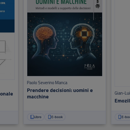
Paolo Severino Manca
Prendere decisioni: uomini e
ionale
Gian-Lui
macchine
EmoziI
Libro
E-book
E-bo