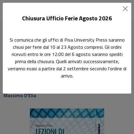
Chiusura Ufficio Ferie Agosto 2026
Home
Manuali
Lezioni di Meccanica Classica
Si comunica che gli uffici di Pisa University Press saranno
chiusi per ferie dal 10 al 23 Agosto compresi. Gli ordini
Didattica
ricevuti entro le ore 12:00 del 6 agosto saranno spediti
Lezioni di Meccanica
prima della chiusura. Quelli arrivati successivamente,
verranno evasi a partire dal 2 settembre secondo l'ordine di
Classica
arrivo.
Sottotitolo non presente
Massimo D'Elia