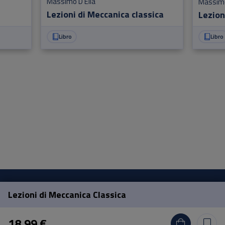
Massimo D'Elia
Massimo
Lezioni di Meccanica classica
Lezion
Libro
Libro
Lezioni di Meccanica Classica
Pisa University Press
18,99 €