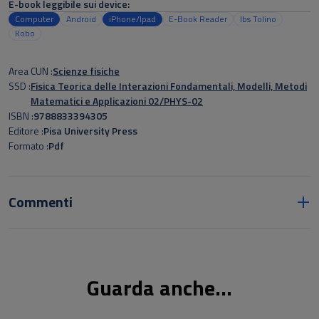
E-book leggibile sui device:
Computer
Android
iPhone/Ipad
E-Book Reader
Ibs Tolino
Kobo
Area CUN
Scienze fisiche
SSD
Fisica Teorica delle Interazioni Fondamentali, Modelli, Metodi
Matematici e Applicazioni 02/PHYS-02
ISBN
9788833394305
Editore
Pisa University Press
Formato
Pdf
Commenti
Guarda anche...