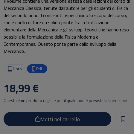
Il volume contiene una versione estesa delle lezioni del corso di
Meccanica Classica, tenute dall’autore per gli studenti di Fisica
del secondo anno. I contenuti rispecchiano lo scopo del corso,
che è quello di fare da solido ponte fra la trattazione
elementare della Meccanica e gli sviluppi teorici che hanno reso
possibile la formulazione della Fisica Moderna e
Contemporanea. Questo ponte parte dallo sviluppo della
Meccanica
Lagrangiana e Hamiltoniana, prestando particolare attenzione
agli aspetti che riguardano le simmetrie, passa attraverso la
Libro
Pdf
Meccanica Relativistica e si chiude con la costruzione della
Meccanica Statistica, lasciando quindi il lettore alle porte della
18,99 €
Meccanica Quantistica. La trattazione teorica è accompagnata
da vari esempi e problemi, a volte legati ad aspetti
Questo è un prodotto digitale per il quale non è prevista la spedizione
fenomenologici o sperimentali di rilievo, che vengono risolti e
discussi in dettaglio ed hanno lo scopo di esemplificare ed
approfondire gli strumenti teorici sviluppati nel testo.
Metti nel carrello