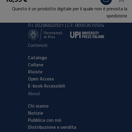
Lungarno Pacinotti 43/44 56126 Pisa
Questo è un prodotto digitale per il quale non è prevista la
tel.
+39 050 2212056
spedizione
email
press@unipi.it
P.I. 00286820501 | C.F: 80003670504
Contenuti
Catalogo
Collane
Riviste
Open Access
E-book Accessibili
About
Chi siamo
Notizie
Pubblica con noi
Distribuzione e vendita