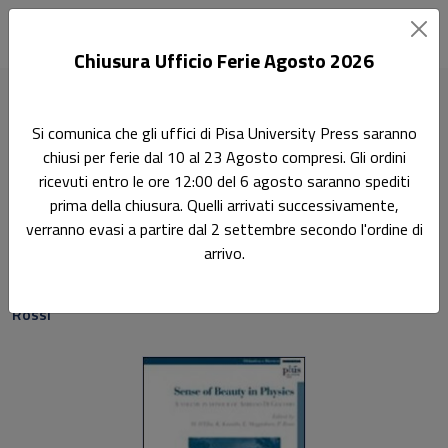
Chiusura Ufficio Ferie Agosto 2026
Home
Didattica E Ricerca
Sense of Beauty in Physics
Si comunica che gli uffici di Pisa University Press saranno
chiusi per ferie dal 10 al 23 Agosto compresi. Gli ordini
Ricerca
ricevuti entro le ore 12:00 del 6 agosto saranno spediti
Sense of Beauty in Physics
prima della chiusura. Quelli arrivati successivamente,
verranno evasi a partire dal 2 settembre secondo l'ordine di
A volume in honour of Adriano Di Giacomo
arrivo.
Massimo D'Elia
,
Kenichi Konishi
,
Enrico Meggiolaro
,
Paolo
Rossi