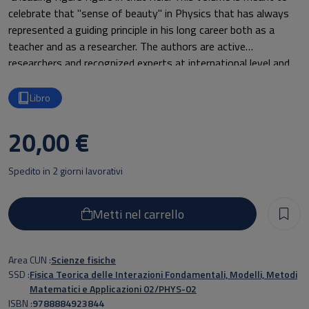
celebrate that "sense of beauty" in Physics that has always
represented a guiding principle in his long career both as a
teacher and as a researcher. The authors are active
researchers and recognized experts at international level and
the papers published in this volume cover a large variety of
subjects in fundamental Physics such as Elementary Particle
Libro
Physics, Quantum Field Theory, Quantum Chromo-Dynamics,
Lattice Gauge Theories, Statistical Mechanics and so forth, so
20,00 €
providing a valuable reference for all active researchers in
these fields.
Spedito in 2 giorni lavorativi
Metti nel carrello
Area CUN
Scienze fisiche
SSD
Fisica Teorica delle Interazioni Fondamentali, Modelli, Metodi
Matematici e Applicazioni 02/PHYS-02
ISBN
9788884923844