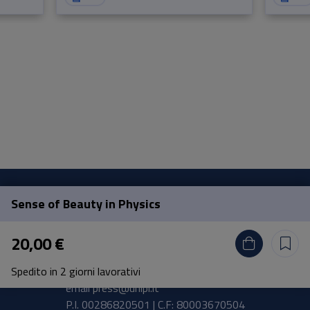
Sense of Beauty in Physics
Pisa University Press
20,00 €
Lungarno Pacinotti 43/44 56126 Pisa
Spedito in 2 giorni lavorativi
tel.
+39 050 2212056
email
press@unipi.it
P.I. 00286820501 | C.F: 80003670504