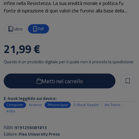
infine nella Resistenza. La sua eredità morale e politica fu
fonte di ispirazione di quei valori che furono alla base della
Carta costituzionale repubblicana, a beneficio di tutti.
Libro
Pdf
Il volume associa il nome di Matteotti al concetto della “libertà
liberatrice”, così come già avveniva a livello internazionale, per
21,99 €
sottolineare il richiamo etico e politico ad una libertà che non si
presentasse chiusa in se stessa a difesa del proprio ego e non
Questo è un prodotto digitale per il quale non è prevista la spedizione
si ritenesse acquisita una volta per sempre, ma che si
dispiegasse e si realizzasse nel rispetto degli altri, operasse
con equità per fini sociali, si aprisse ai bisogni sempre nuovi, in
Metti nel carrello
particolare a favore dei ceti più emarginati. Che diventasse,
appunto, “liberatrice”.
E-book leggibile sui device:
Computer
Android
iPhone/Ipad
E-Book Reader
Ibs Tolino
Kobo
ISBN
9791256081813
Editore
Pisa University Press