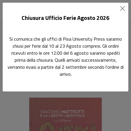
Chiusura Ufficio Ferie Agosto 2026
Home
Giacomo Matteotti e la libertà liberatrice
Si comunica che gli uffici di Pisa University Press saranno
chiusi per ferie dal 10 al 23 Agosto compresi. Gli ordini
Giacomo Matteotti e la
ricevuti entro le ore 12:00 del 6 agosto saranno spediti
libertà liberatrice
prima della chiusura. Quelli arrivati successivamente,
verranno evasi a partire dal 2 settembre secondo l'ordine di
arrivo.
Sottotitolo non presente
Maurizio Degl'Innocenti