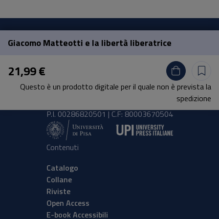
Giacomo Matteotti e la libertà liberatrice
Pisa University Press
21,99 €
Lungarno Pacinotti 43/44 56126 Pisa
Questo è un prodotto digitale per il quale non è prevista la
tel.
+39 050 2212056
spedizione
email
press@unipi.it
P.I. 00286820501 | C.F: 80003670504
Contenuti
Catalogo
Collane
Riviste
Open Access
E-book Accessibili