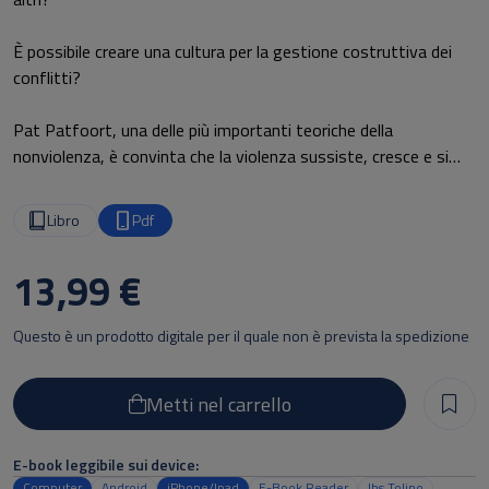
È possibile creare una cultura per la gestione costruttiva dei
conflitti?
Pat Patfoort, una delle più importanti teoriche della
nonviolenza, è convinta che la violenza sussiste, cresce e si
sviluppa perché ciascuno di noi la alimenta senza sosta,
spesso nemmeno accorgendosene. Per poter cambiare è allora
Libro
Pdf
importante che ciascuno prenda coscienza del contributo
personale che può dare quando emergono comportamenti
13,99 €
violenti e aggressivi.
Questo è un prodotto digitale per il quale non è prevista la spedizione
In questo libro – aggiornato ed interamente rivisto rispetto
all’edizione del 2006 – la studiosa belga presenta il quadro
teorico che ha sviluppato a partire dal suo metodo originale di
Metti nel carrello
gestione dei conflitti, costruito sulla forza di un’esperienza
trentennale sia teorica sia pratica. Per questo il suo modello
E-book leggibile sui device:
può essere utilizzato con successo in diverse “aree
Computer
Android
iPhone/Ipad
E-Book Reader
Ibs Tolino