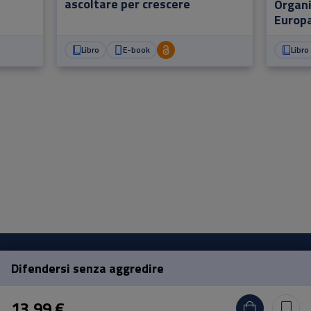
ascoltare per crescere
Organi
Europa
Libro
E-book
Libro
Difendersi senza aggredire
Pisa University Press
13,99 €