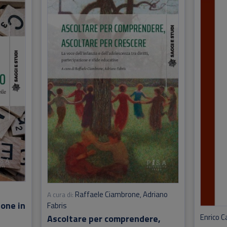
Raffaele Ciambrone
Adriano
A cura di:
,
ione in
Fabris
Enrico C
Ascoltare per comprendere,