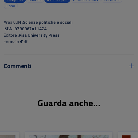
conflittuali”: dalla sfera educativa alle relazioni interpersonali,
Kobo
dalle tensioni ambientali all’ambito della politica internazionale.
Area CUN
Scienze politiche e sociali
ISBN
9788867411474
Editore
Pisa University Press
Formato
Pdf
Commenti
Guarda anche...