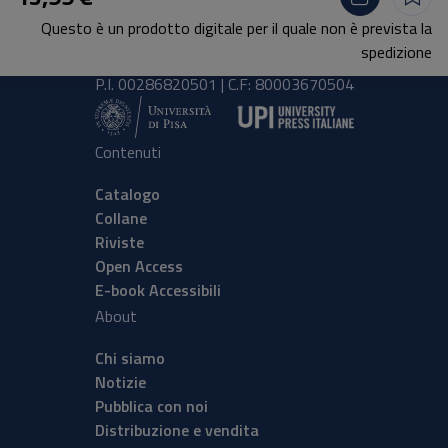
Lungarno Pacinotti 43/44 56126 Pisa
Questo è un prodotto digitale per il quale non è prevista la
tel.
+39 050 2212056
spedizione
email
press@unipi.it
P.I. 00286820501 | C.F: 80003670504
Contenuti
Catalogo
Collane
Riviste
Open Access
E-book Accessibili
About
Chi siamo
Notizie
Pubblica con noi
Distribuzione e vendita