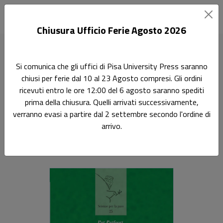
Chiusura Ufficio Ferie Agosto 2026
Home
Scienze per la pace
Difendersi senza aggredire
Si comunica che gli uffici di Pisa University Press saranno
chiusi per ferie dal 10 al 23 Agosto compresi. Gli ordini
Ricerca
ricevuti entro le ore 12:00 del 6 agosto saranno spediti
Difendersi senza aggredire
prima della chiusura. Quelli arrivati successivamente,
verranno evasi a partire dal 2 settembre secondo l'ordine di
La potenza della non violenza
arrivo.
Pat Patfoort