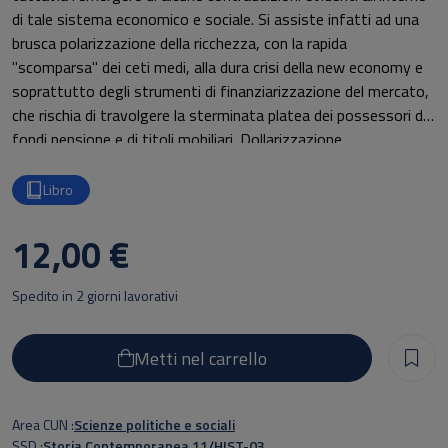
di tale sistema economico e sociale. Si assiste infatti ad una
brusca polarizzazione della ricchezza, con la rapida
"scomparsa" dei ceti medi, alla dura crisi della new economy e
soprattutto degli strumenti di finanziarizzazione del mercato,
che rischia di travolgere la sterminata platea dei possessori di
fondi pensione e di titoli mobiliari. Dollarizzazione,
protezionismo e spesa pubblica, soprattutto nel settore
militare, sembrano essere le ricette adottate
Libro
dall'amministrazione Bush per evitare che il ristagno si
trasformi in grave recessione.
12,00 €
Spedito in 2 giorni lavorativi
Metti nel carrello
Area CUN
Scienze politiche e sociali
SSD
Storia Contemporanea 11/HIST-03