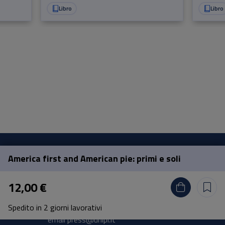
Libro
Libro
America first and American pie: primi e soli
Pisa University Press
12,00 €
Lungarno Pacinotti 43/44 56126 Pisa
Spedito in 2 giorni lavorativi
tel.
+39 050 2212056
email
press@unipi.it