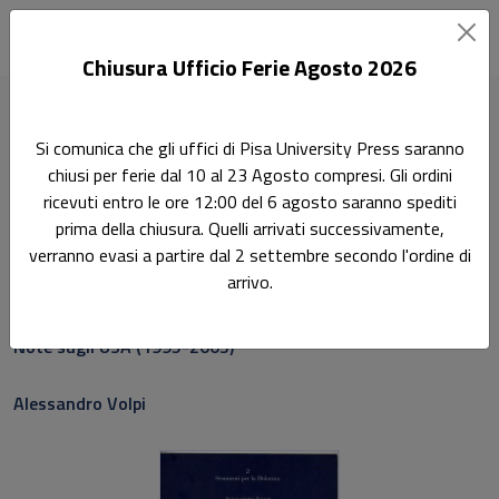
Chiusura Ufficio Ferie Agosto 2026
Home
Strumenti per la didattica
Si comunica che gli uffici di Pisa University Press saranno
America first and American pie: primi e soli
chiusi per ferie dal 10 al 23 Agosto compresi. Gli ordini
ricevuti entro le ore 12:00 del 6 agosto saranno spediti
Ricerca
prima della chiusura. Quelli arrivati successivamente,
America first and American
verranno evasi a partire dal 2 settembre secondo l'ordine di
arrivo.
pie: primi e soli
Note sugli USA (1995-2003)
Alessandro Volpi