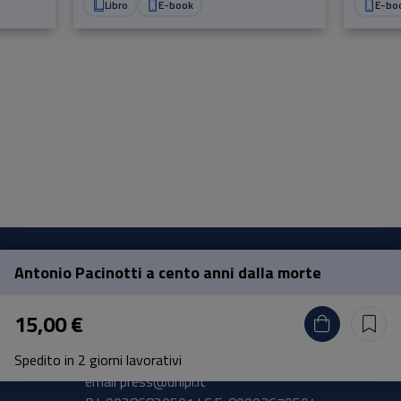
Libro
E-book
E-bo
Antonio Pacinotti a cento anni dalla morte
Pisa University Press
15,00 €
Lungarno Pacinotti 43/44 56126 Pisa
Spedito in 2 giorni lavorativi
tel.
+39 050 2212056
email
press@unipi.it