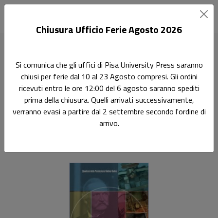
Chiusura Ufficio Ferie Agosto 2026
Home
Quaderni della Fondazione Galileo Galilei
Si comunica che gli uffici di Pisa University Press saranno
Antonio Pacinotti a cento anni dalla morte
chiusi per ferie dal 10 al 23 Agosto compresi. Gli ordini
ricevuti entro le ore 12:00 del 6 agosto saranno spediti
Ricerca
Terza Missione
prima della chiusura. Quelli arrivati successivamente,
Antonio Pacinotti a cento
verranno evasi a partire dal 2 settembre secondo l'ordine di
arrivo.
anni dalla morte
Sottotitolo non presente