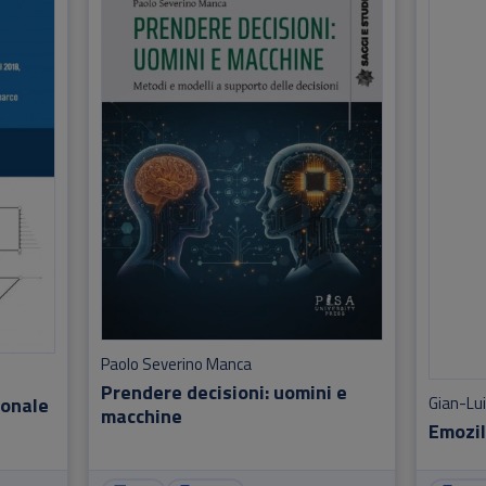
Paolo Severino Manca
Prendere decisioni: uomini e
ionale
Gian-Lui
macchine
EmoziI