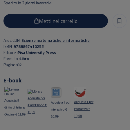
Spedito in 2 giorni lavorativi
Metti nel carrello
Area CUN
Scienze matematiche e informatiche
ISBN
9788867410255
Editore
Pisa University Press
Formato
Libro
Pagine
82
E-book
Acquista per
Acquista il
Acquista il pdf
Acquista il pdf
iPad/iPhone €
diritto di lettura
interattivo €
interattivo €
11,99
OnLine € 11,99
10,99
10,99