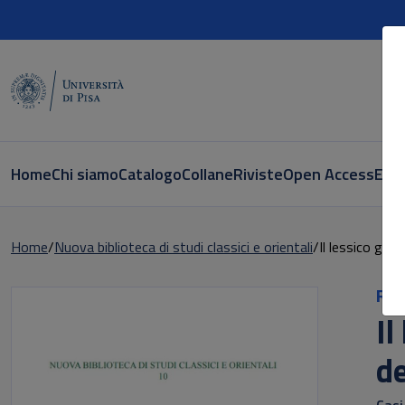
Home
Chi siamo
Catalogo
Collane
Riviste
Open Access
E-bo
Home
Nuova biblioteca di studi classici e orientali
Il lessico gre
Ric
Il
d