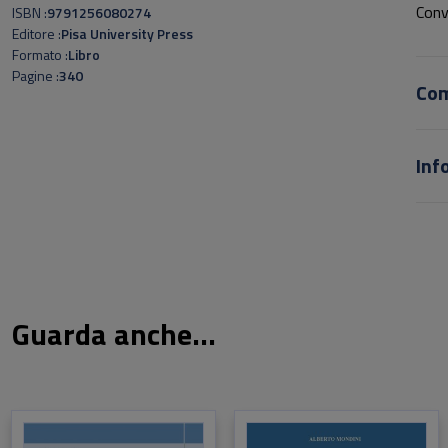
Conv
ISBN
9791256080274
Editore
Pisa University Press
della
Formato
Libro
dell
Pagine
340
Co
Inf
Guarda anche...