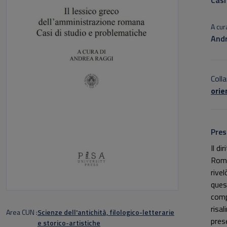
Casi
A cura
Andr
Colla
orie
Pres
Il d
Roman
rivel
ques
comp
risal
Area CUN
Scienze dell'antichità, filologico-letterarie
prese
e storico-artistiche