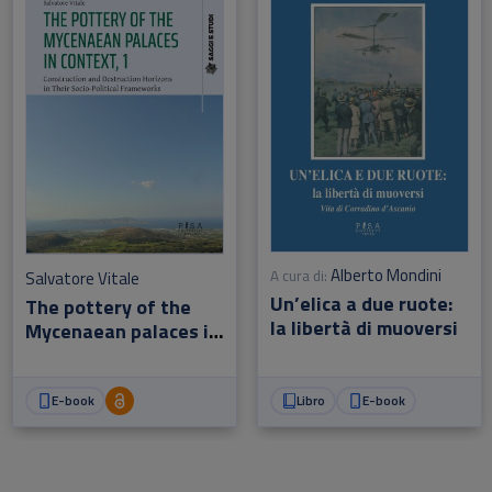
Alberto Mondini
A cura di:
Salvatore Vitale
Un’elica a due ruote:
The pottery of the
la libertà di muoversi
Mycenaean palaces in
context, 1
E-book
Libro
E-book