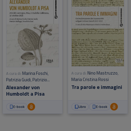
Nino Mastruzzo
Marina Foschi
A cura di:
,
A cura di:
,
Maria Cristina Rossi
Patrizia Guidi
Patrizio
,
Malloggi
Benedetta Rosi
Tra parole e immagini
Alexander von
,
Humboldt a Pisa
E-book
Libro
E-book