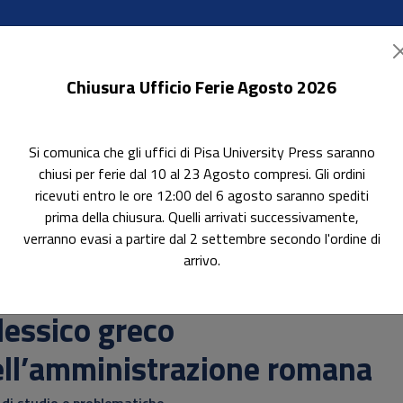
Chiusura Ufficio Ferie Agosto 2026
Si comunica che gli uffici di Pisa University Press saranno
ok Accessibili
In evidenza
Pubblica con noi
chiusi per ferie dal 10 al 23 Agosto compresi. Gli ordini
ricevuti entro le ore 12:00 del 6 agosto saranno spediti
prima della chiusura. Quelli arrivati successivamente,
verranno evasi a partire dal 2 settembre secondo l'ordine di
co dell’amministrazione romana
arrivo.
erca
 lessico greco
ell’amministrazione romana