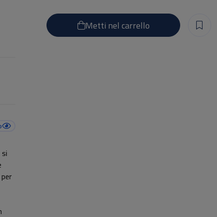
Metti nel carrello
:
o
 si
e
 per
n