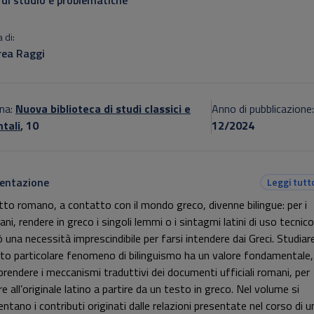
 di studio e problematiche
 di:
ea Raggi
na:
Nuova biblioteca di studi classici e
Anno di pubblicazione
ntali
, 10
12/2024
entazione
Leggi tutt
iritto romano, a contatto con il mondo greco, divenne bilingue: per i
i, rendere in greco i singoli lemmi o i sintagmi latini di uso tecnico
ò una necessità imprescindibile per farsi intendere dai Greci. Studiar
to particolare fenomeno di bilinguismo ha un valore fondamentale,
rendere i meccanismi traduttivi dei documenti ufficiali romani, per
ire all’originale latino a partire da un testo in greco. Nel volume si
ntano i contributi originati dalle relazioni presentate nel corso di u