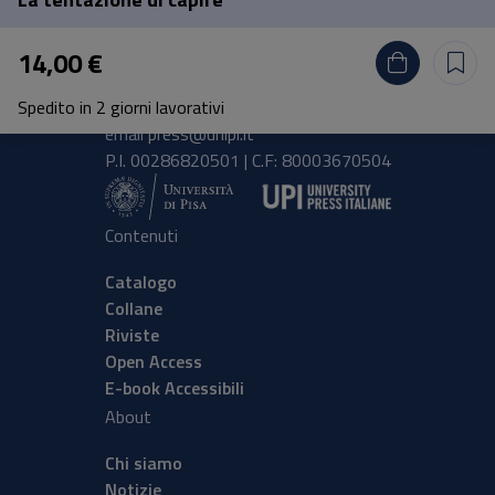
Pisa University Press
14,00 €
Lungarno Pacinotti 43/44 56126 Pisa
Spedito in 2 giorni lavorativi
tel.
+39 050 2212056
email
press@unipi.it
P.I. 00286820501 | C.F: 80003670504
Contenuti
Catalogo
Collane
Riviste
Open Access
E-book Accessibili
About
Chi siamo
Notizie