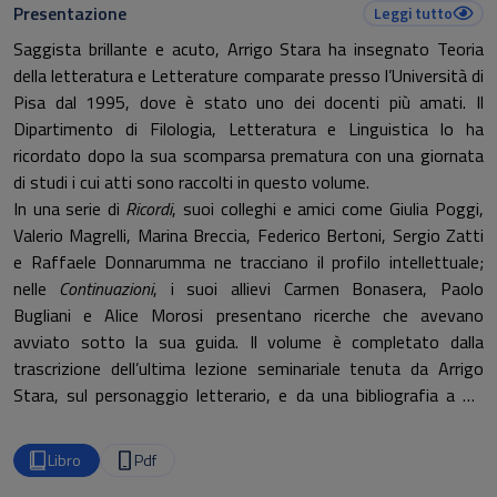
Presentazione
Leggi tutto
Saggista brillante e acuto, Arrigo Stara ha insegnato Teoria
della letteratura e Letterature comparate presso l’Università di
Pisa dal 1995, dove è stato uno dei docenti più amati. Il
Dipartimento di Filologia, Letteratura e Linguistica lo ha
ricordato dopo la sua scomparsa prematura con una giornata
di studi i cui atti sono raccolti in questo volume.
In una serie di
Ricordi
, suoi colleghi e amici come Giulia Poggi,
Valerio Magrelli, Marina Breccia, Federico Bertoni, Sergio Zatti
e Raffaele Donnarumma ne tracciano il profilo intellettuale;
nelle
Continuazioni
, i suoi allievi Carmen Bonasera, Paolo
Bugliani e Alice Morosi presentano ricerche che avevano
avviato sotto la sua guida. Il volume è completato dalla
trascrizione dell’ultima lezione seminariale tenuta da Arrigo
Stara, sul personaggio letterario, e da una bibliografia a dei
suoi scritti.
Libro
Pdf