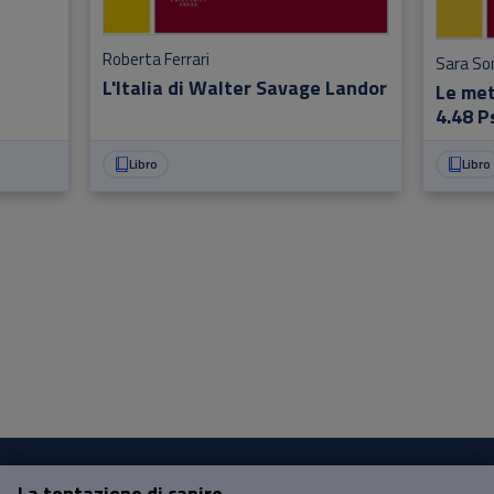
Roberta Ferrari
Sara Son
L'Italia di Walter Savage Landor
Le met
4.48 P
italia
Libro
Libro
La tentazione di capire