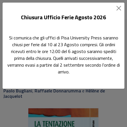
Chiusura Ufficio Ferie Agosto 2026
Home
Saggi e studi
La tentazione di capire
Si comunica che gli uffici di Pisa University Press saranno
chiusi per ferie dal 10 al 23 Agosto compresi. Gli ordini
Ricerca
ricevuti entro le ore 12:00 del 6 agosto saranno spediti
La tentazione di capire
prima della chiusura. Quelli arrivati successivamente,
verranno evasi a partire dal 2 settembre secondo l'ordine di
Un ricordo di Arrigo Stara
arrivo.
A cura di:
Paolo Bugliani
,
Raffaele Donnarumma
e
Hélène de
Jacquelot