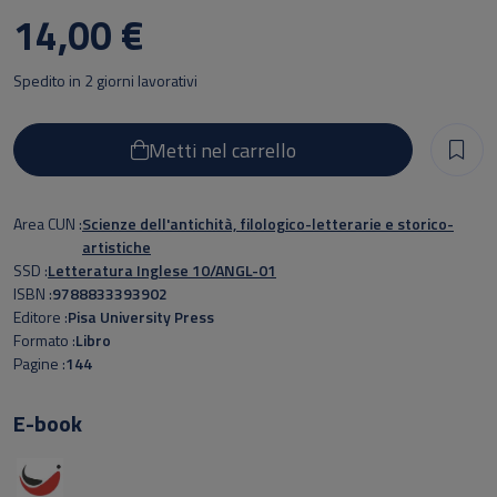
14,00 €
Spedito in 2 giorni lavorativi
Metti nel carrello
Area CUN
Scienze dell'antichità, filologico-letterarie e storico-
artistiche
SSD
Letteratura Inglese 10/ANGL-01
ISBN
9788833393902
Editore
Pisa University Press
Formato
Libro
Pagine
144
E-book