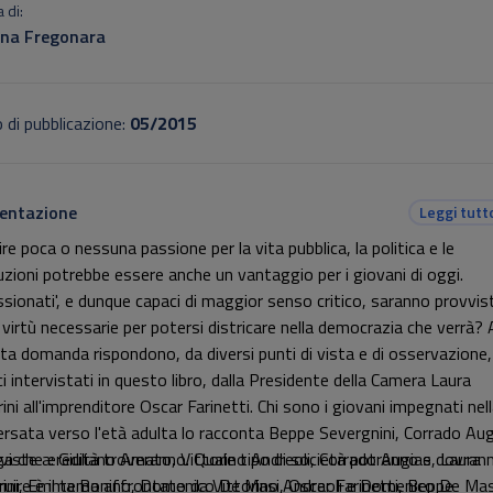
 di:
na Fregonara
 di pubblicazione:
05/2015
entazione
Leggi tutt
re poca o nessuna passione per la vita pubblica, la politica e le
tuzioni potrebbe essere anche un vantaggio per i giovani di oggi.
ssionati', e dunque capaci di maggior senso critico, saranno provvist
e virtù necessarie per potersi districare nella democrazia che verrà? 
ta domanda rispondono, da diversi punti di vista e di osservazione, 
i intervistati in questo libro, dalla Presidente della Camera Laura
ini all'imprenditore Oscar Farinetti. Chi sono i giovani impegnati nel
ersata verso l'età adulta lo racconta Beppe Severgnini, Corrado Au
ga che eredità troveranno. Quale tipo di società potranno e dovran
rviste a: Giuliano Amato, Vittorino Andreoli, Corrado Augias, Laura
ruire è il tema affrontato da Vittorino Andreoli e Domenico De Mas
rini, Emma Bonino, Domenico De Masi, Oscar Farinetti, Beppe