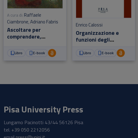
Raffaele
A cura di:
Ciambrone
Adriano Fabris
,
Enrico Calossi
Ascoltare per
Organizzazione e
comprendere,
funzioni degli
ascoltare per crescere
Europartiti
Libro
E-book
Libro
E-book
Pisa University Press
Lungarno Pacinotti 43/44 56126 Pisa
tel.
+39 050 2212056
email
press@unipi.it