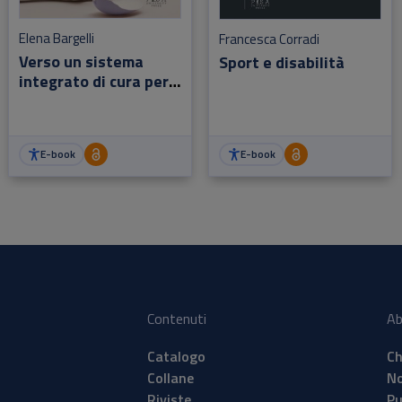
Elena Bargelli
Francesca Corradi
Verso un sistema
Sport e disabilità
integrato di cura per
le persone fragili
E-book
E-book
Contenuti
Ab
Catalogo
Ch
Collane
No
Riviste
Pu