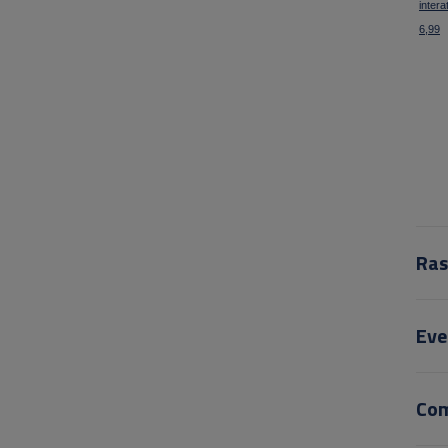
intera
6,99
Ras
Eve
Co