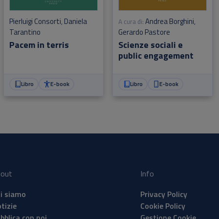
Andrea Borghini
Pierluigi Consorti
Daniela
A cura di:
,
,
Gerardo Pastore
Tarantino
Scienze sociali e
Pacem in terris
public engagement
Libro
E-book
Libro
E-book
out
Info
i siamo
Privacy Policy
tizie
Cookie Policy
bblica con noi
Gestione Cookie