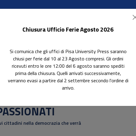
Chiusura Ufficio Ferie Agosto 2026
Si comunica che gli uffici di Pisa University Press saranno
ok Accessibili
In evidenza
Pubblica con noi
chiusi per ferie dal 10 al 23 Agosto compresi. Gli ordini
ricevuti entro le ore 12:00 del 6 agosto saranno spediti
prima della chiusura. Quelli arrivati successivamente,
verranno evasi a partire dal 2 settembre secondo l'ordine di
arrivo.
erca
PASSIONATI
i cittadini nella democrazia che verrà