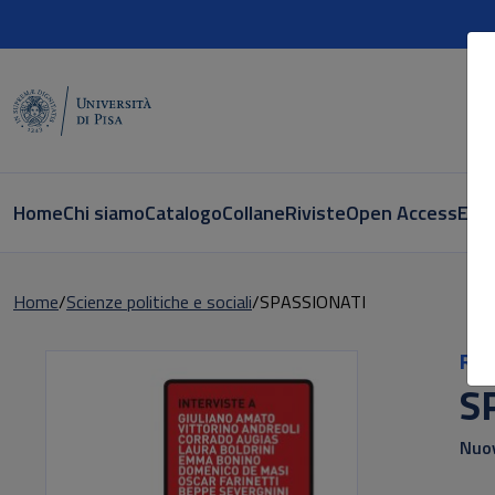
Home
Chi siamo
Catalogo
Collane
Riviste
Open Access
E-bo
Home
Scienze politiche e sociali
SPASSIONATI
Ric
S
Nuov