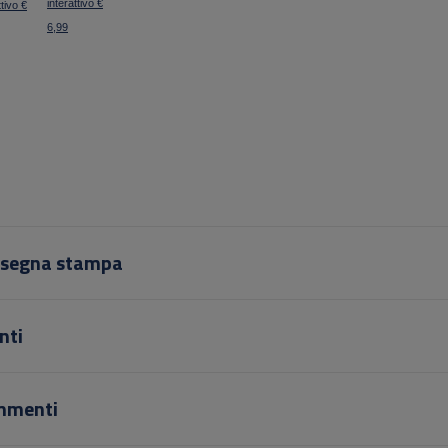
interattivo €
ttivo €
6,99
segna stampa
nti
mmenti