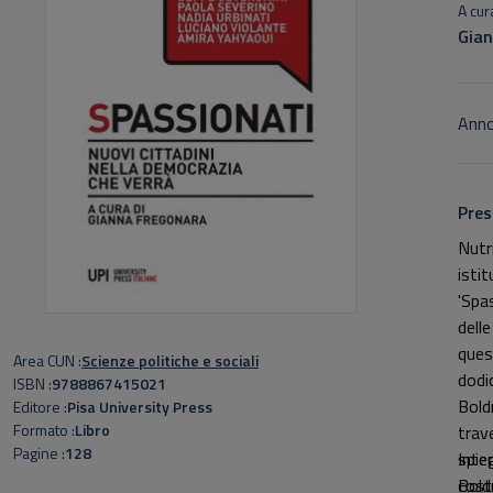
A cura
Gian
Anno
Pres
Nutri
isti
'Spa
dell
ques
Area CUN
Scienze politiche e sociali
dodic
ISBN
9788867415021
Boldr
Editore
Pisa University Press
Formato
Libro
trav
Pagine
128
spie
Inte
cost
Bold