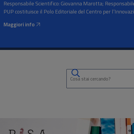
Responsabile Scientifico: Giovanna Marotta; Responsabile
PUP costituisce il Polo Editoriale del Centro per l’Innovazi
Maggiori info