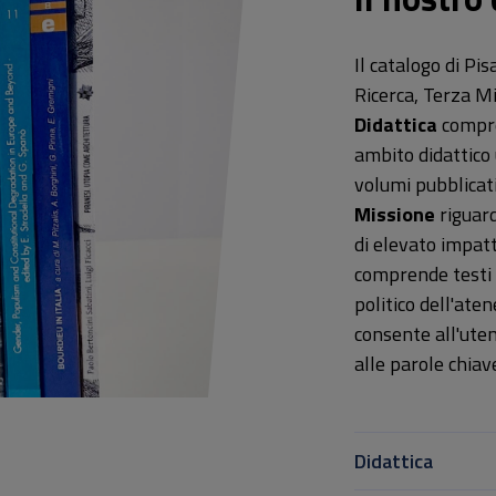
Il catalogo di Pis
Ricerca, Terza Mi
Didattica
compren
ambito didattico 
volumi pubblicat
Missione
riguard
di elevato impatt
comprende testi e
politico dell'ate
consente all'uten
alle parole chiav
Didattica