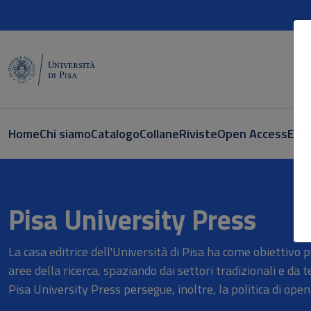
Home
Chi siamo
Catalogo
Collane
Riviste
Open Access
E-bo
Vendita online Libri - PisaUniver
Pisa University Press
La casa editrice dell'Università di Pisa ha come obiettivo 
aree della ricerca, spaziando dai settori tradizionali e da t
Pisa University Press persegue, inoltre, la politica di open 