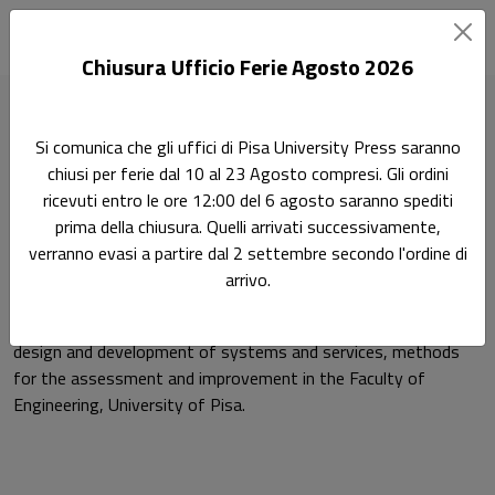
Chiusura Ufficio Ferie Agosto 2026
Home
Autori
Roberto Mirandola
Si comunica che gli uffici di Pisa University Press saranno
chiusi per ferie dal 10 al 23 Agosto compresi. Gli ordini
Pagina di Roberto Mirandola
ricevuti entro le ore 12:00 del 6 agosto saranno spediti
Roberto Mirandola
prima della chiusura. Quelli arrivati successivamente,
verranno evasi a partire dal 2 settembre secondo l'ordine di
arrivo.
Was born in Ferrara on 3/9/39 and is a full professor at the
University of Pisa. Currently teaches Quality Management,
design and development of systems and services, methods
for the assessment and improvement in the Faculty of
Engineering, University of Pisa.