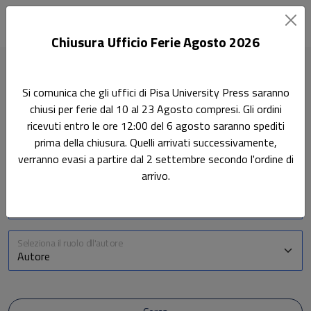
Chiusura Ufficio Ferie Agosto 2026
Home
Autori
Si comunica che gli uffici di Pisa University Press saranno
chiusi per ferie dal 10 al 23 Agosto compresi. Gli ordini
Gli Autori
ricevuti entro le ore 12:00 del 6 agosto saranno spediti
prima della chiusura. Quelli arrivati successivamente,
verranno evasi a partire dal 2 settembre secondo l'ordine di
Tutti i nostri autori
arrivo.
Sfoglia la lista completa
Inserire il nome dell'autore
Seleziona il ruolo dll'autore