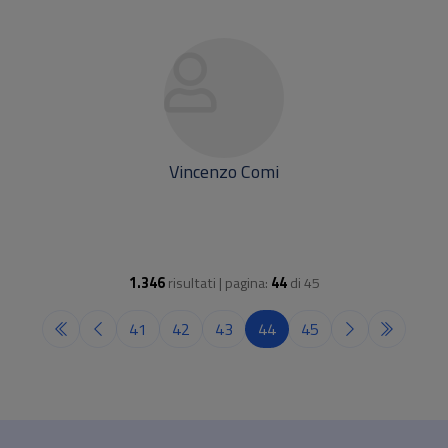
Vincenzo Comi
1.346
risultati | pagina:
44
di
45
41
42
43
44
45