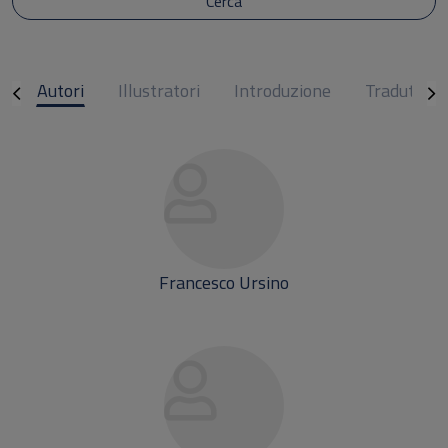
Cerca
i
Autori
Illustratori
Introduzione
Traduttori
Francesco Ursino