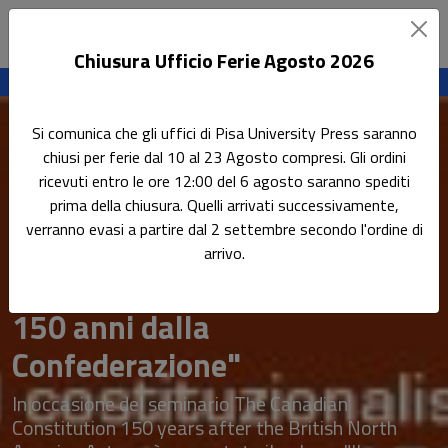
Chiusura Ufficio Ferie Agosto 2026
Sottotitolo non presente
Leggi l'articolo
Si comunica che gli uffici di Pisa University Press saranno
Home
Tutti gli eventi
chiusi per ferie dal 10 al 23 Agosto compresi. Gli ordini
Presentazione del volume "Il costituzionalismo canadese a
ricevuti entro le ore 12:00 del 6 agosto saranno spediti
150 anni dalla Confederazione"
prima della chiusura. Quelli arrivati successivamente,
verranno evasi a partire dal 2 settembre secondo l'ordine di
Presentazione del volume "Il
arrivo.
costituzionalismo canadese a
150 anni dalla
Confederazione"
In occasione del seminario The Canadian
Constitution 150 years after the British North