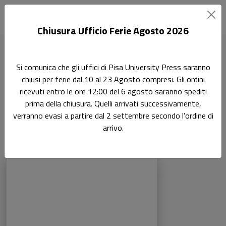
Chiusura Ufficio Ferie Agosto 2026
Home
Ricerca
Scienze giuridiche
Si comunica che gli uffici di Pisa University Press saranno
Diritto Costituzionale e Pubblico 12/GIUR-14
chiusi per ferie dal 10 al 23 Agosto compresi. Gli ordini
ricevuti entro le ore 12:00 del 6 agosto saranno spediti
Diritto Costituzionale e
Ricerca
prima della chiusura. Quelli arrivati successivamente,
verranno evasi a partire dal 2 settembre secondo l'ordine di
Pubblico 12/GIUR-14
arrivo.