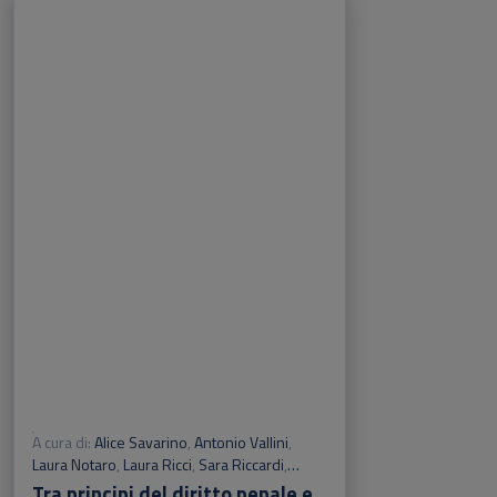
A cura di:
Alice Savarino
,
Antonio Vallini
,
Laura Notaro
,
Laura Ricci
,
Sara Riccardi
,
Alberto Gargani
,
Domenico Notaro
Tra principi del diritto penale e