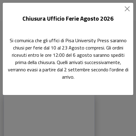
Chiusura Ufficio Ferie Agosto 2026
Home
Ricerca
Scienze giuridiche
Si comunica che gli uffici di Pisa University Press saranno
Diritto Processuale Penale 12/GIUR-13
chiusi per ferie dal 10 al 23 Agosto compresi. Gli ordini
ricevuti entro le ore 12:00 del 6 agosto saranno spediti
Diritto Processuale
Ricerca
prima della chiusura. Quelli arrivati successivamente,
verranno evasi a partire dal 2 settembre secondo l'ordine di
Penale 12/GIUR-13
arrivo.