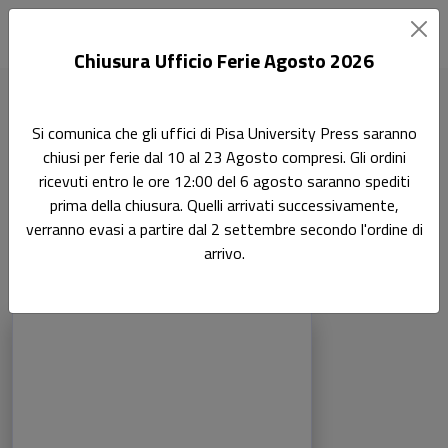
Chiusura Ufficio Ferie Agosto 2026
Home
Ricerca
Scienze giuridiche
Si comunica che gli uffici di Pisa University Press saranno
Filosofia del Diritto 12/GIUR-17
chiusi per ferie dal 10 al 23 Agosto compresi. Gli ordini
ricevuti entro le ore 12:00 del 6 agosto saranno spediti
Filosofia del Diritto
Ricerca
prima della chiusura. Quelli arrivati successivamente,
verranno evasi a partire dal 2 settembre secondo l'ordine di
12/GIUR-17
arrivo.