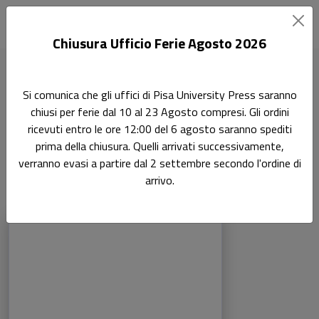
Chiusura Ufficio Ferie Agosto 2026
Home
Ricerca
Si comunica che gli uffici di Pisa University Press saranno
Scienze storiche, filosofiche, pedagogiche e psicologiche
chiusi per ferie dal 10 al 23 Agosto compresi. Gli ordini
Disegno 08/CEAR-10
ricevuti entro le ore 12:00 del 6 agosto saranno spediti
prima della chiusura. Quelli arrivati successivamente,
Disegno 08/CEAR-10
Ricerca
verranno evasi a partire dal 2 settembre secondo l'ordine di
arrivo.