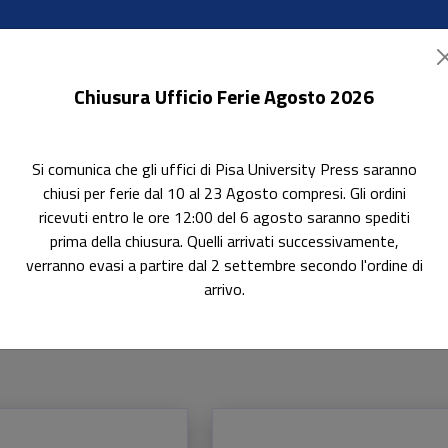
Chiusura Ufficio Ferie Agosto 2026
Si comunica che gli uffici di Pisa University Press saranno
ok Accessibili
In evidenza
Pubblica con noi
chiusi per ferie dal 10 al 23 Agosto compresi. Gli ordini
ricevuti entro le ore 12:00 del 6 agosto saranno spediti
prima della chiusura. Quelli arrivati successivamente,
verranno evasi a partire dal 2 settembre secondo l'ordine di
ologiche
Storia del Pensiero Politico 14/GSPS-03
arrivo.
co 14/GSPS-03