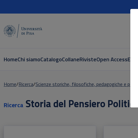
Home
Chi siamo
Catalogo
Collane
Riviste
Open Access
E-bo
Home
Ricerca
Scienze storiche, filosofiche, pedagogiche e psic
Storia del Pensiero Politi
Ricerca