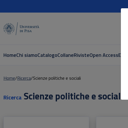
Home
Chi siamo
Catalogo
Collane
Riviste
Open Access
E-bo
Home
Ricerca
Scienze politiche e sociali
Scienze politiche e sociali
Ricerca