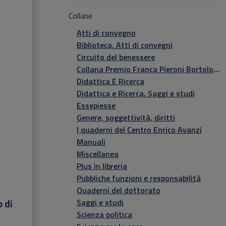
Collane
Atti di convegno
Biblioteca. Atti di convegni
Circuito del benessere
Collana Premio Franca Pieroni Bortolotti
Didattica E Ricerca
Didattica e Ricerca. Saggi e studi
Essepiesse
Genere, soggettività, diritti
I quaderni del Centro Enrico Avanzi
Manuali
Miscellanea
Plus in libreria
Pubbliche funzioni e responsabilità
Quaderni del dottorato
Saggi e studi
 di
Scienza politica