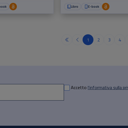
book
Libro
E-book
1
2
3
4
Accetto
l'informativa sulla pr