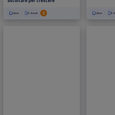
ascoltare per crescere
Libro
E-book
Libro
E-