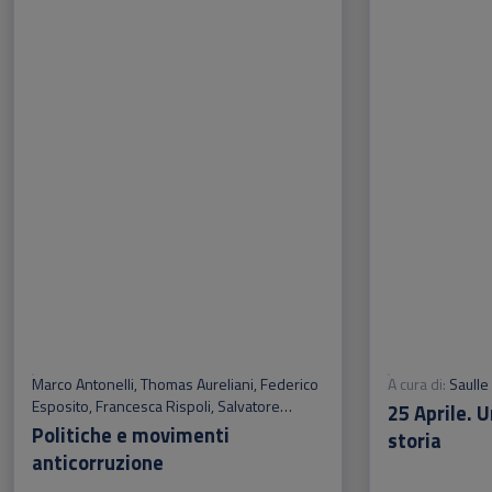
Marco Antonelli
,
Thomas Aureliani
,
Federico
A cura di:
Saulle
Esposito
,
Francesca Rispoli
,
Salvatore
25 Aprile. 
Sberna
,
Alberto Vannucci
Politiche e movimenti
storia
anticorruzione