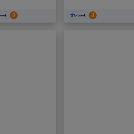
book
E-book