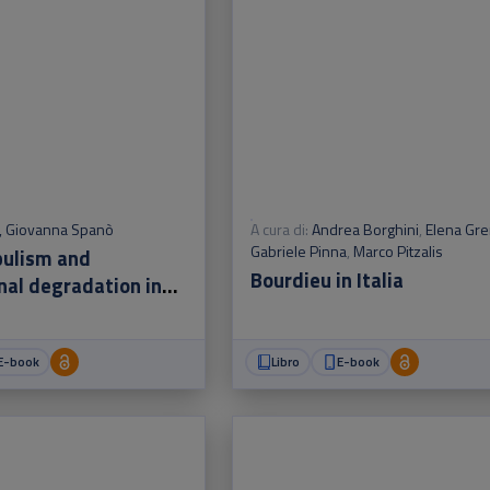
,
Giovanna Spanò
A cura di:
Andrea Borghini
,
Elena Gre
Gabriele Pinna
,
Marco Pitzalis
pulism and
Bourdieu in Italia
nal degradation in
 beyond
E-book
Libro
E-book