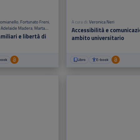
Domianello
,
Fortunato Freni
,
A cura di:
Veronica Neri
,
Adelaide Madera
,
Marta
Accessibilità e comunicazi
miliari e libertà di
ambito universitario
book
Libro
E-book