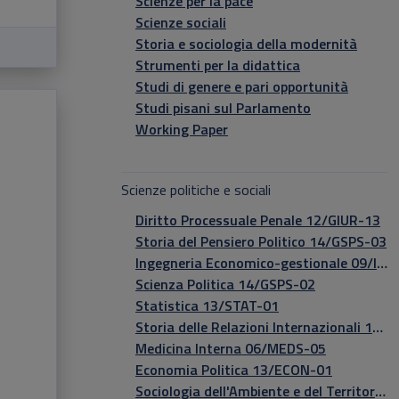
Scienze per la pace
Scienze sociali
Storia e sociologia della modernità
Strumenti per la didattica
Studi di genere e pari opportunità
Studi pisani sul Parlamento
Working Paper
Scienze politiche e sociali
Diritto Processuale Penale 12/GIUR-13
Storia del Pensiero Politico 14/GSPS-03
Ingegneria Economico-gestionale 09/IEGE-01
Scienza Politica 14/GSPS-02
Statistica 13/STAT-01
Storia delle Relazioni Internazionali 14/GSPS-04
Medicina Interna 06/MEDS-05
Economia Politica 13/ECON-01
Sociologia dell'Ambiente e del Territorio 14/GSPS-08