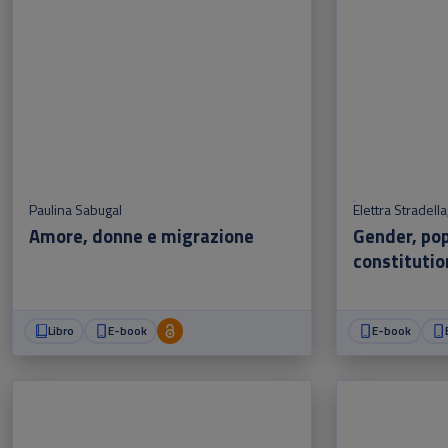
Paulina Sabugal
Elettra Stradella
Amore, donne e migrazione
Gender, po
constitutio
Europe and
Libro
E-book
E-book