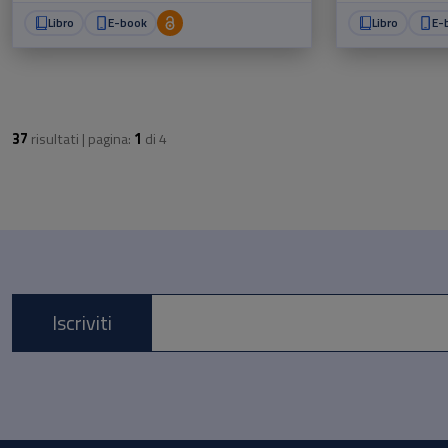
Libro
E-book
Libro
E-
37
risultati | pagina:
1
di
4
Iscriviti
E-mail *