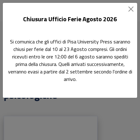
Chiusura Ufficio Ferie Agosto 2026
Home
Ricerca
Si comunica che gli uffici di Pisa University Press saranno
Scienze storiche, filosofiche, pedagogiche e psicologiche
chiusi per ferie dal 10 al 23 Agosto compresi. Gli ordini
Pagina 4
ricevuti entro le ore 12:00 del 6 agosto saranno spediti
prima della chiusura. Quelli arrivati successivamente,
Scienze storiche,
Ricerca
verranno evasi a partire dal 2 settembre secondo l'ordine di
arrivo.
filosofiche, pedagogiche e
psicologiche