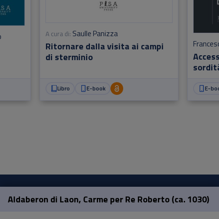
Saulle Panizza
A cura di:
o
Francesc
Ritornare dalla visita ai campi
Access
di sterminio
sordit
Libro
E-book
E-bo
Aldaberon di Laon, Carme per Re Roberto (ca. 1030)
Pisa University Press