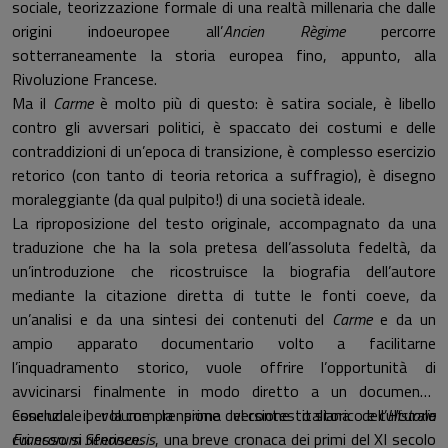
sociale, teorizzazione formale di una realtà millenaria che dalle
origini indoeuropee all’
Ancien Règime
percorre
sotterraneamente la storia europea fino, appunto, alla
Rivoluzione Francese.
Ma il
Carme
è molto più di questo: è satira sociale, è libello
contro gli avversari politici, è spaccato dei costumi e delle
contraddizioni di un’epoca di transizione, è complesso esercizio
retorico (con tanto di teoria retorica a suffragio), è disegno
moraleggiante (da qual pulpito!) di una società ideale.
La riproposizione del testo originale, accompagnato da una
traduzione che ha la sola pretesa dell’assoluta fedeltà, da
un’introduzione che ricostruisce la biografia dell’autore
mediante la citazione diretta di tutte le fonti coeve, da
un’analisi e da una sintesi dei contenuti del
Carme
e da un
ampio apparato documentario volto a facilitarne
l’inquadramento storico, vuole offrire l’opportunità di
avvicinarsi finalmente in modo diretto a un documento
essenziale per la comprensione del contesto storico e culturale
Conclude il volume la prima versione italiana dell’
Historia
cui esso si riferisce.
Francorum Senonensis
, una breve cronaca dei primi del XI secolo