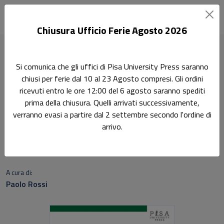
Chiusura Ufficio Ferie Agosto 2026
Home
Fonti tradotte per la storia dell'Alto Medioevo
Si comunica che gli uffici di Pisa University Press saranno
Aldaberon di Laon, Carme per Re Roberto (ca. 1030)
chiusi per ferie dal 10 al 23 Agosto compresi. Gli ordini
ricevuti entro le ore 12:00 del 6 agosto saranno spediti
Ricerca
prima della chiusura. Quelli arrivati successivamente,
Aldaberon di Laon, Carme
verranno evasi a partire dal 2 settembre secondo l'ordine di
arrivo.
per Re Roberto (ca. 1030)
Sottotitolo non presente
A cura di:
Paolo Rossi