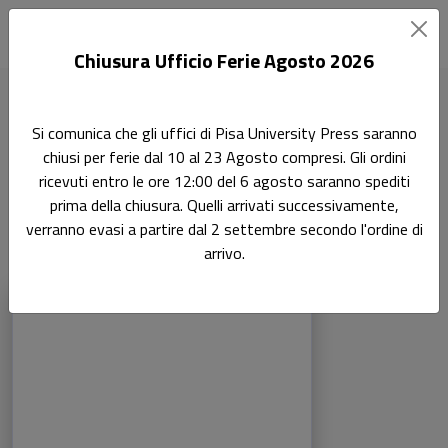
Chiusura Ufficio Ferie Agosto 2026
Home
Scienza politica
Pagina 2
Si comunica che gli uffici di Pisa University Press saranno
chiusi per ferie dal 10 al 23 Agosto compresi. Gli ordini
Pisa University Press: Scienza
ricevuti entro le ore 12:00 del 6 agosto saranno spediti
politica
prima della chiusura. Quelli arrivati successivamente,
verranno evasi a partire dal 2 settembre secondo l'ordine di
arrivo.
Libri della collana: Pisa University Press: 
Sfoglia la lista completa