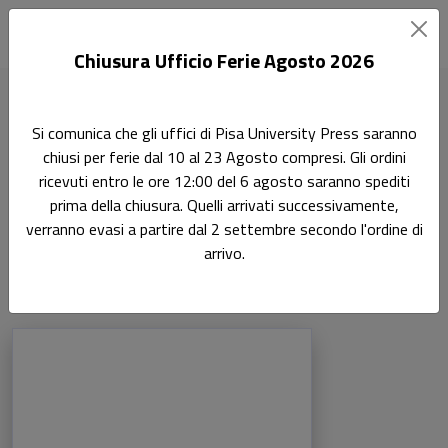
Chiusura Ufficio Ferie Agosto 2026
Home
Si comunica che gli uffici di Pisa University Press saranno
Scienze storiche, filosofiche, pedagogiche e psicologiche
chiusi per ferie dal 10 al 23 Agosto compresi. Gli ordini
Pagina 5
ricevuti entro le ore 12:00 del 6 agosto saranno spediti
prima della chiusura. Quelli arrivati successivamente,
Scienze storiche, filosofiche,
verranno evasi a partire dal 2 settembre secondo l'ordine di
pedagogiche e psicologiche
arrivo.
Prodotti della categoria: Scienze storiche
Sfoglia la lista completa