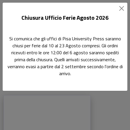
Chiusura Ufficio Ferie Agosto 2026
Home
Si comunica che gli uffici di Pisa University Press saranno
Scienze storiche, filosofiche, pedagogiche e psicologiche
chiusi per ferie dal 10 al 23 Agosto compresi. Gli ordini
Pagina 3
ricevuti entro le ore 12:00 del 6 agosto saranno spediti
prima della chiusura. Quelli arrivati successivamente,
Scienze storiche, filosofiche,
verranno evasi a partire dal 2 settembre secondo l'ordine di
pedagogiche e psicologiche
arrivo.
Prodotti della categoria: Scienze storiche
Sfoglia la lista completa