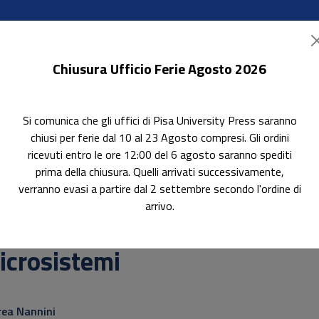
Chiusura Ufficio Ferie Agosto 2026
Si comunica che gli uffici di Pisa University Press saranno
ok Accessibili
In evidenza
Pubblica con noi
chiusi per ferie dal 10 al 23 Agosto compresi. Gli ordini
ricevuti entro le ore 12:00 del 6 agosto saranno spediti
prima della chiusura. Quelli arrivati successivamente,
verranno evasi a partire dal 2 settembre secondo l'ordine di
arrivo.
attica
icrosistemi
otitolo non presente
ea Nannini