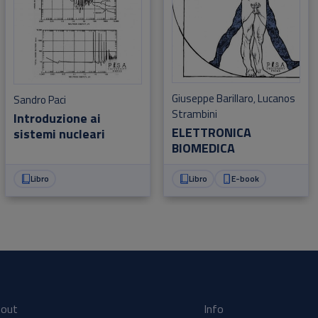
Giuseppe Barillaro
Lucanos
,
Sandro Paci
Strambini
Introduzione ai
ELETTRONICA
sistemi nucleari
BIOMEDICA
Libro
Libro
E-book
out
Info