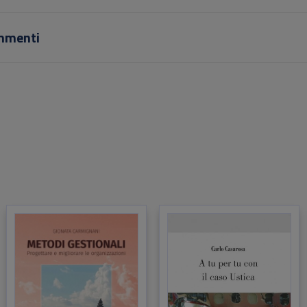
e nella sua forma manoscritta viene usato a Pisa nel corso di
ettazione di Sensori e Microsistemi da una decina di anni, (copren
mmenti
buona parte del programma), c’è quanto sopra. Lo sforzo è stato q
vitare di fare un minestrone con tante buone verdure poco amalga
i loro. Fuor di metafora si è cercato di dare alla materia quella
arietà, quel filo logico conduttore che è forse l’unica cosa che si de
rdare di un corso universitario quando si sono dimenticati i conti. La
 di questi fili è la Cultura. Trovarli è il compito della comunità degli
enti e dei docenti ovvero dell’Università.