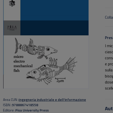
Colla
Pres
I mi
cias
cons
e pr
sull
bisog
dose
scel
Inge
Area CUN
Ingegneria industriale e dell'informazione
se c
ISBN
9788867418558
micr
Aut
Editore
Pisa University Press
In q