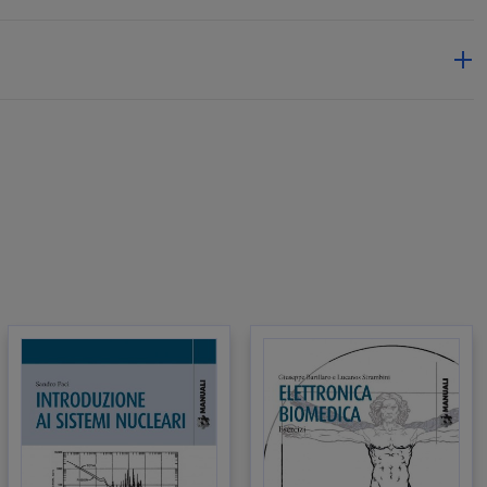
done
uello
mate
ve