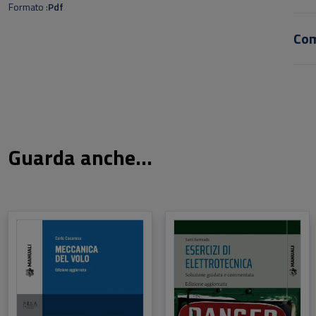
Formato
Pdf
e ch
Prog
Co
una 
di e
tra d
unit
rico
trama
Guarda anche...
stud