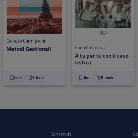
Gionata Carmignani
Carlo Casarosa
Metodi Gestionali
A tu per tu con il caso
Ustica
Libro
E-book
Libro
E-book
Contenuti
Ab