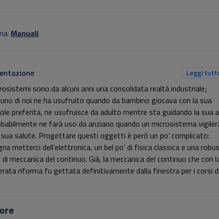
na:
Manuali
entazione
Leggi tutt
crosistemi sono da alcuni anni una consolidata realtà industriale;
cuno di noi ne ha usufruito quando da bambino giocava con la sua
ole preferita, ne usufruisce da adulto mentre sta guidando la sua 
obabilmente ne farà uso da anziano quando un microsistema vigiler
a sua salute. Progettare questi oggetti è però un po’ complicato:
na metterci dell’elettronica, un bel po’ di fisica classica e una robu
 di meccanica del continuo. Già, la meccanica del continuo che con l
lerata riforma fu gettata definitivamente dalla finestra per i corsi d
gneria dell’Informazione; eccola che ritorna dalla porta principale an
on un taglio un po’ più adatto alla mentalità di colui che deve proge
otravi e micromolle e non ponti sullo stretto.
ore
uesto testo, che è pensato per un corso universitario di secondo live