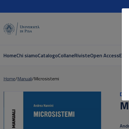
Home
Chi siamo
Catalogo
Collane
Riviste
Open Access
E-bo
Home
Manuali
Microsistemi
Did
M
Sott
Andr