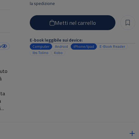
la spedizione
Metti nel carrello
E-book leggibile sui device:
o
Computer
Android
iPhone/Ipad
E-Book Reader
Ibs Tolino
Kobo
auto
à
sta
a
i
che
ttare
llo,