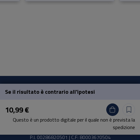
Se il risultato è contrario all'ipotesi
Pisa University Press
10,99 €
Lungarno Pacinotti 43/44 56126 Pisa
Questo è un prodotto digitale per il quale non è prevista la
tel.
+39 050 2212056
spedizione
email
press@unipi.it
P.I. 00286820501 | C.F: 80003670504