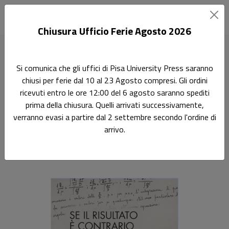
Chiusura Ufficio Ferie Agosto 2026
Home
Scienze fisiche
Se il risultato è contrario all'ipotesi
Si comunica che gli uffici di Pisa University Press saranno
chiusi per ferie dal 10 al 23 Agosto compresi. Gli ordini
Ricerca
ricevuti entro le ore 12:00 del 6 agosto saranno spediti
Se il risultato è contrario
prima della chiusura. Quelli arrivati successivamente,
verranno evasi a partire dal 2 settembre secondo l'ordine di
all'ipotesi
arrivo.
I manoscritti giovanili di Enrico Fermi, un tesoro
dell'Università di Pisa