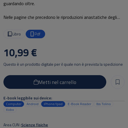
guardando oltre.
Nelle pagine che precedono le riproduzioni anastatiche degli
scritti di Fermi, un vero e proprio tesoro custodito
dall’Università di Pisa, leggerete di un giovane molto dotato
Libro
Pdf
che si laurea con lode in Fisica all’età di 21 anni che però, nel
suo soggiorno pisano, quando non frequenta le nostre aule è
10,99 €
attivo protagonista di imprese insospettabili.
Questo è un prodotto digitale per il quale non è prevista la spedizione
Metti nel carrello
E-book leggibile sui device:
Computer
Android
iPhone/Ipad
E-Book Reader
Ibs Tolino
Kobo
Area CUN
Scienze fisiche