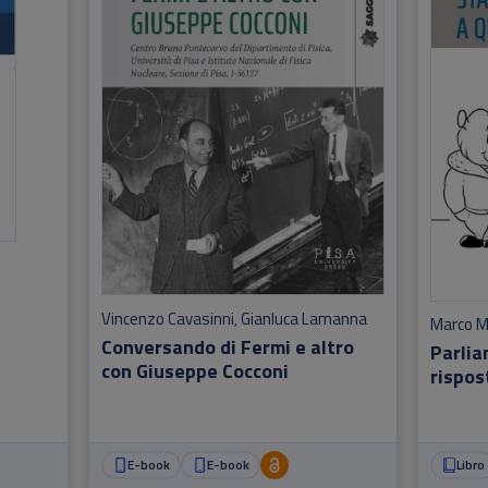
Vincenzo Cavasinni
Gianluca Lamanna
,
Marco M
Conversando di Fermi e altro
Parlia
con Giuseppe Cocconi
rispost
E-book
E-book
Libro