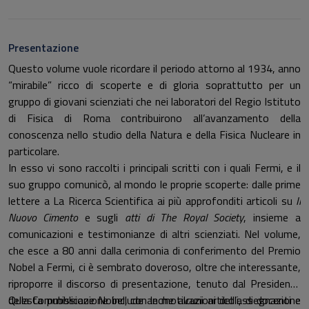
Presentazione
Questo volume vuole ricordare il periodo attorno al 1934, anno
“mirabile” ricco di scoperte e di gloria soprattutto per un
gruppo di giovani scienziati che nei laboratori del Regio Istituto
di Fisica di Roma contribuirono all’avanzamento della
conoscenza nello studio della Natura e della Fisica Nucleare in
particolare.
In esso vi sono raccolti i principali scritti con i quali Fermi, e il
suo gruppo comunicò, al mondo le proprie scoperte: dalle prime
lettere a La Ricerca Scientifica ai più approfonditi articoli su
Il
Nuovo
Cimento
e sugli
atti di The Royal Society
, insieme a
comunicazioni e testimonianze di altri scienziati. Nel volume,
che esce a 80 anni dalla cerimonia di conferimento del Premio
Nobel a Fermi, ci è sembrato doveroso, oltre che interessante,
riproporre il discorso di presentazione, tenuto dal Presidente
della Commissione Nobel, con le motivazioni dell’assegnazione
Questa pubblicazione include anche alcuni articoli, di docenti e