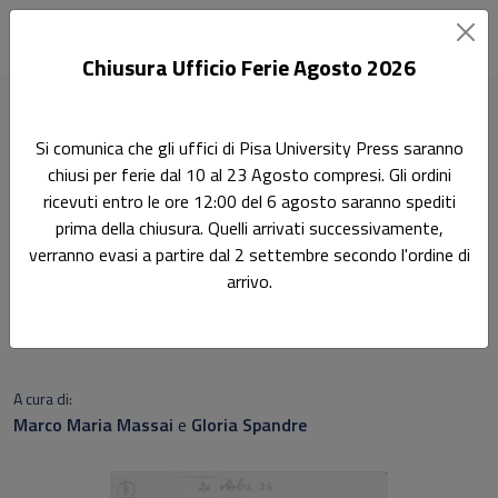
Chiusura Ufficio Ferie Agosto 2026
Home
Scienze fisiche
Se si riuscisse a liberare l'energia
Si comunica che gli uffici di Pisa University Press saranno
chiusi per ferie dal 10 al 23 Agosto compresi. Gli ordini
Ricerca
ricevuti entro le ore 12:00 del 6 agosto saranno spediti
Se si riuscisse a liberare
prima della chiusura. Quelli arrivati successivamente,
verranno evasi a partire dal 2 settembre secondo l'ordine di
l'energia
arrivo.
Le scoperte che cambiarono lo scenario della Fisica
Nucleare nel 1934
A cura di:
Marco Maria Massai
e
Gloria Spandre