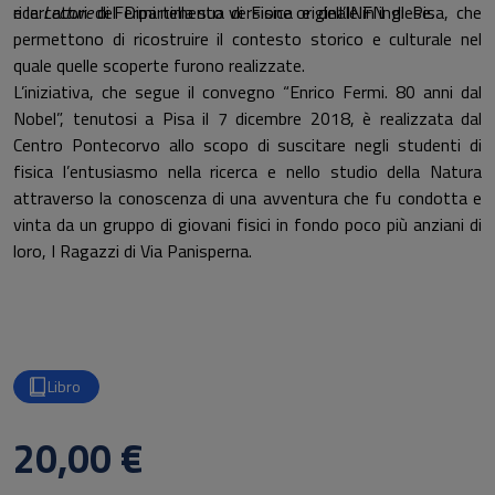
e la
ricercatori del Dipartimento di Fisica e dell’INFN di Pisa, che
Lecture
di Fermi nella sua versione originale in inglese.
permettono di ricostruire il contesto storico e culturale nel
quale quelle scoperte furono realizzate.
L’iniziativa, che segue il convegno “Enrico Fermi. 80 anni dal
Nobel”, tenutosi a Pisa il 7 dicembre 2018, è realizzata dal
Centro Pontecorvo allo scopo di suscitare negli studenti di
fisica l’entusiasmo nella ricerca e nello studio della Natura
attraverso la conoscenza di una avventura che fu condotta e
vinta da un gruppo di giovani fisici in fondo poco più anziani di
loro, I Ragazzi di Via Panisperna.
Libro
20,00 €