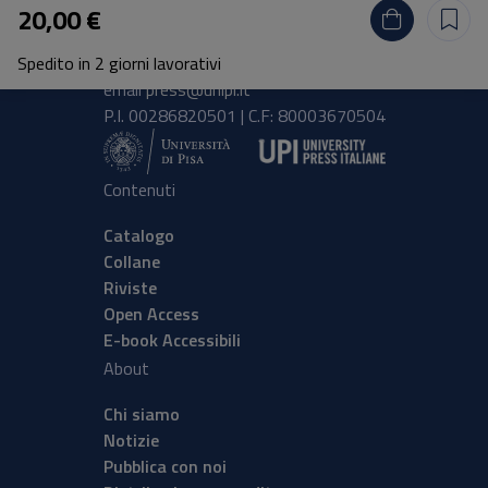
20,00 €
Lungarno Pacinotti 43/44 56126 Pisa
Spedito in 2 giorni lavorativi
tel.
+39 050 2212056
email
press@unipi.it
P.I. 00286820501 | C.F: 80003670504
Contenuti
Catalogo
Collane
Riviste
Open Access
E-book Accessibili
About
Chi siamo
Notizie
Pubblica con noi