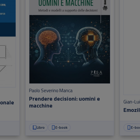
Paolo Severino Manca
Prendere decisioni: uomini e
ionale
Gian-Lui
macchine
EmoziI
Libro
E-book
E-bo