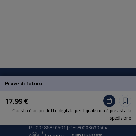
Prove di futuro
Pisa University Press
17,99 €
Lungarno Pacinotti 43/44 56126 Pisa
Questo è un prodotto digitale per il quale non è prevista la
tel.
+39 050 2212056
spedizione
email
press@unipi.it
P.I. 00286820501 | C.F: 80003670504