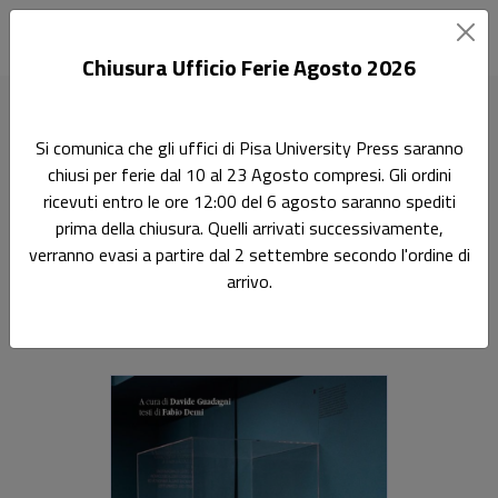
Chiusura Ufficio Ferie Agosto 2026
Home
Scienze matematiche e informatiche
Prove di futuro
Si comunica che gli uffici di Pisa University Press saranno
chiusi per ferie dal 10 al 23 Agosto compresi. Gli ordini
Terza Missione
ricevuti entro le ore 12:00 del 6 agosto saranno spediti
Prove di futuro
prima della chiusura. Quelli arrivati successivamente,
verranno evasi a partire dal 2 settembre secondo l'ordine di
L'informatica italiana dalle origini al domani
arrivo.
Fabio Demi
,
Davide Guadagni