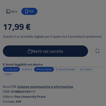
Libro
Pdf
17,99 €
Questo è un prodotto digitale per il quale non è prevista la spedizione
Metti nel carrello
E-book leggibile sui device:
Computer
Android
iPhone/Ipad
E-Book Reader
Ibs Tolino
Kobo
Area CUN
Scienze matematiche e informatiche
ISBN
9788833393117
Editore
Pisa University Press
Formato
Pdf