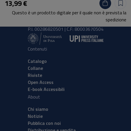
13,99 €
Lungarno Pacinotti 43/44 56126 Pisa
Questo è un prodotto digitale per il quale non è prevista la
tel.
+39 050 2212056
spedizione
email
press@unipi.it
P.I. 00286820501 | C.F: 80003670504
Contenuti
Catalogo
Collane
Riviste
Open Access
E-book Accessibili
About
Chi siamo
Notizie
Pubblica con noi
Distribuzione e vendita