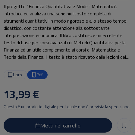
Il progetto “Finanza Quantitativa e Modelli Matematici”,
introduce ed analizza una serie piuttosto completa di
strumenti quantitativi in modo rigoroso e allo stesso tempo
didattico, con costante attenzione alla sottostante
interpretazione economica. Il libro costituisce un eccellente
testo di base per corsi avanzati di Metodi Quantitativi per la
Finanza ed un utile complemento ai corsi di Matematica e
Teoria della Finanza. Il testo è stato ricavato dalle lezioni del
corso di laurea specialistica di Fisica&Finanza tenuto dal prof.
G. Curci fisico torico e curato nella prima edizione dal Prof. M.
Libro
Pdf
Dell’Era, fisico teorico allievo dello stesso, e coautore nella
seconda edizione.
13,99 €
Questo è un prodotto digitale per il quale non è prevista la spedizione
Metti nel carrello