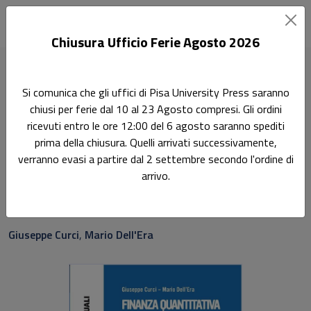
Chiusura Ufficio Ferie Agosto 2026
Home
Manuali
Finanza quantitativa e modelli matematici
Si comunica che gli uffici di Pisa University Press saranno
chiusi per ferie dal 10 al 23 Agosto compresi. Gli ordini
Didattica
ricevuti entro le ore 12:00 del 6 agosto saranno spediti
Finanza quantitativa e
prima della chiusura. Quelli arrivati successivamente,
verranno evasi a partire dal 2 settembre secondo l'ordine di
modelli matematici
arrivo.
Seconda Edizione
Giuseppe Curci
,
Mario Dell'Era