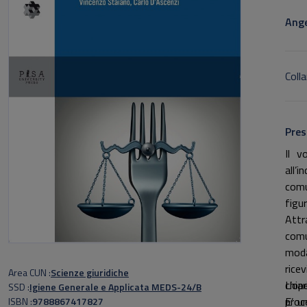
Sott
Ange
Colla
Pres
Il v
all’
comu
figu
Attr
comu
modal
rice
Area CUN
Scienze giuridiche
chia
L’ope
SSD
Igiene Generale e Applicata MEDS-24/B
proc
E’ u
ISBN
9788867417827