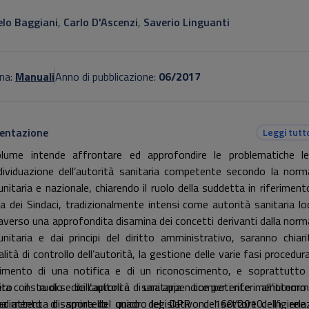
otitolo non presente
lo Baggiani
,
Carlo D'Ascenzi
,
Saverio Linguanti
na:
Manuali
Anno di pubblicazione:
06/2017
entazione
Leggi tutt
olume intende affrontare ed approfondire le problematiche l
individuazione dell’autorità sanitaria competente secondo la norm
nitaria e nazionale, chiarendo il ruolo della suddetta in riferimento
ra dei Sindaci, tradizionalmente intensi come autorità sanitaria loc
averso una approfondita disamina dei concetti derivanti dalla norm
nitaria e dai principi del diritto amministrativo, saranno chiari
ità di controllo dell’autorità, la gestione delle varie fasi procedura
vimento di una notifica e di un riconoscimento, e soprattutto
rito il ruolo dell’autorità sanitaria competente all’intern
ra consta di sedici capitoli e di una appendice per i riferimenti norm
edimento di sportello unico del DPR n. 160/2010. In rela
na attenta disamina del quadro legislativo del settore dell’igiene 