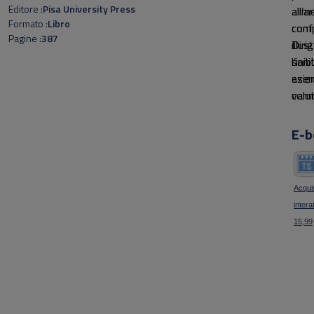
Editore
Pisa University Press
all’
alim
Formato
Libro
conf
comp
Pagine
387
illu
Diri
l’in
sani
eser
azie
valut
comm
univ
uman
E-b
e qua
Acquis
intera
15,99