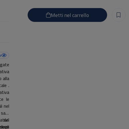
Metti nel carrello
o
egate
ativa
 alla
ale .
ativa
te le
li nel
 sarà
o del
ativi.
zione
degli