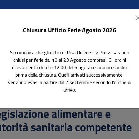
Chiusura Ufficio Ferie Agosto 2026
Si comunica che gli uffici di Pisa University Press saranno
ok Accessibili
In evidenza
Pubblica con noi
chiusi per ferie dal 10 al 23 Agosto compresi. Gli ordini
ricevuti entro le ore 12:00 del 6 agosto saranno spediti
prima della chiusura. Quelli arrivati successivamente,
verranno evasi a partire dal 2 settembre secondo l'ordine di
petente
arrivo.
erca
gislazione alimentare e
torità sanitaria competente