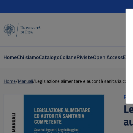
Home
Chi siamo
Catalogo
Collane
Riviste
Open Access
E-bo
Home
Manuali
Legislazione alimentare e autorità sanitaria com
Ric
Le
au