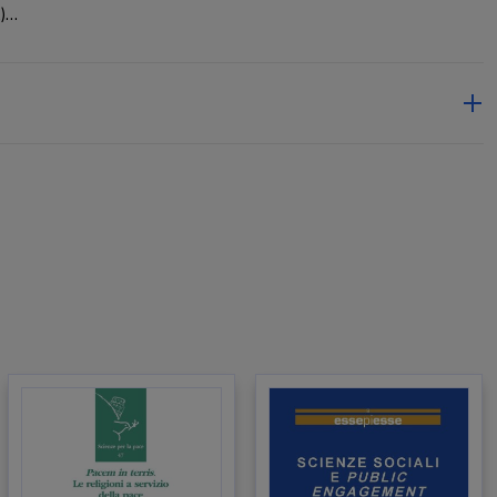
)
mia
he un
ella