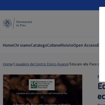
Home
Chi siamo
Catalogo
Collane
Riviste
Open Access
E-bo
Home
I quaderni del Centro Enrico Avanzi
Educare alla Pace con 
Ric
Ed
ec