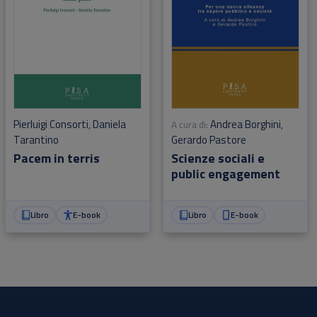
Andrea Borghini
Pierluigi Consorti
Daniela
A cura di:
,
,
Gerardo Pastore
Tarantino
Scienze sociali e
Pacem in terris
public engagement
Libro
E-book
Libro
E-book