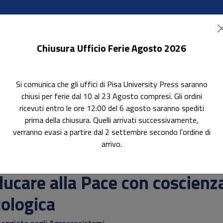
Chiusura Ufficio Ferie Agosto 2026
Si comunica che gli uffici di Pisa University Press saranno
ok Accessibili
In evidenza
Pubblica con noi
chiusi per ferie dal 10 al 23 Agosto compresi. Gli ordini
ricevuti entro le ore 12:00 del 6 agosto saranno spediti
prima della chiusura. Quelli arrivati successivamente,
verranno evasi a partire dal 2 settembre secondo l'ordine di
coscienza ecologica
arrivo.
erca
ucare alla Pace con coscienz
ologica