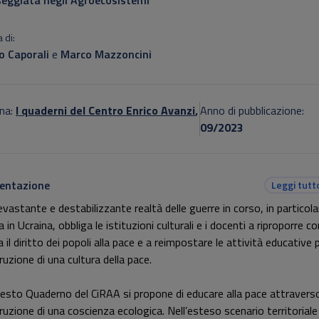
eggiata negli Agroecosistemi
 di:
o Caporali
e
Marco Mazzoncini
na:
I quaderni del Centro Enrico Avanzi
,
Anno di pubblicazione:
09/2023
entazione
Leggi tutt
evastante e destabilizzante realtà delle guerre in corso, in particola
a in Ucraina, obbliga le istituzioni culturali e i docenti a riproporre co
 il diritto dei popoli alla pace e a reimpostare le attività educative p
ruzione di una cultura della pace.
uesto Quaderno del CiRAA si propone di educare alla pace attraverso
ruzione di una coscienza ecologica. Nell’esteso scenario territoriale