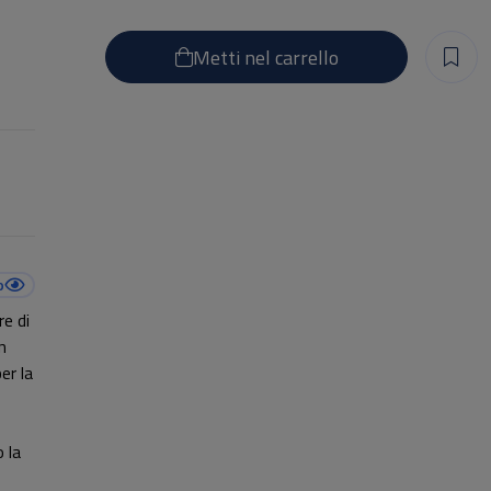
Metti nel carrello
o
re di
n
er la
 la