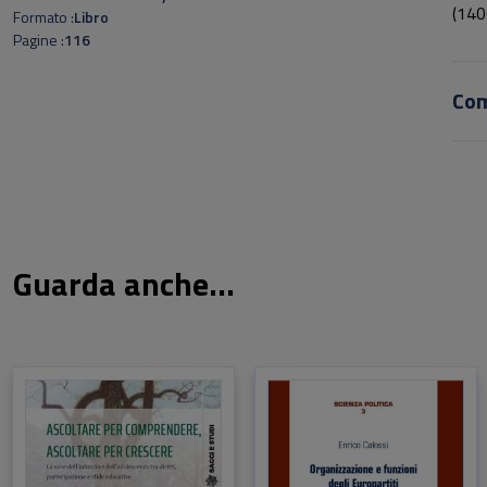
(140
Formato
Libro
dell
Pagine
116
circ
larg
Co
pred
cont
sua a
Guarda anche...