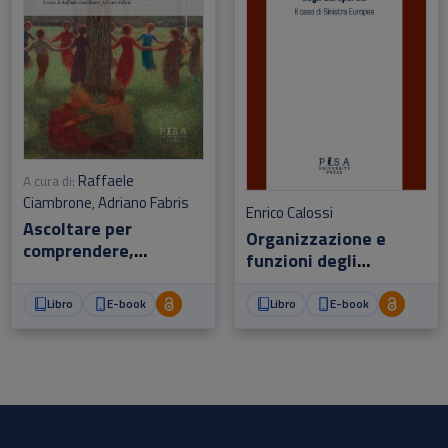
Raffaele
A cura di:
Ciambrone
Adriano Fabris
,
Enrico Calossi
Ascoltare per
Organizzazione e
comprendere,
funzioni degli
ascoltare per crescere
Europartiti
Libro
E-book
Libro
E-book