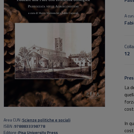
Pass
A cura
Fabi
Colla
12
Pres
La d
quell
forza
cost
Area CUN
Scienze politiche e sociali
In q
ISBN
9788833398778
cost
Editore
Pisa University Press