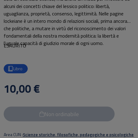
alcuni dei concetti chiave del lessico politico: libertà,
uguaglianza, proprietà, consenso, legittimità. Nelle pagine
lockeiane è un intero mondo di relazioni sociali, prima ancora
che politiche, a mutare in virtù del riconoscimento dei valori
fondamentali della nostra modernità politica: la libertà e
l'uguale capacità di giudizio morale di ogni uomo.
ESAURITO
Libro
10,00 €
Non ordinabile
Area CUN
Scienze storiche, filosofiche, pedagogiche e psicologiche