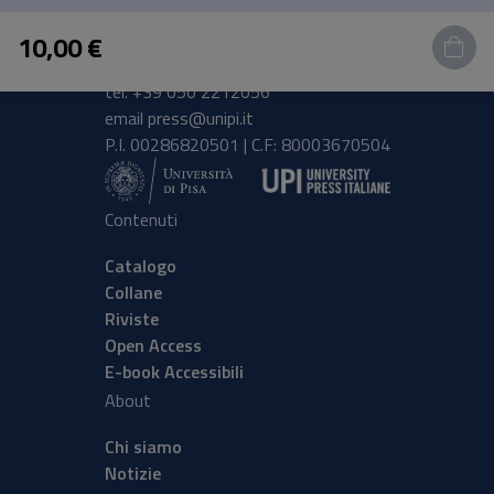
Pisa University Press
10,00 €
Lungarno Pacinotti 43/44 56126 Pisa
tel.
+39 050 2212056
email
press@unipi.it
P.I. 00286820501 | C.F: 80003670504
Contenuti
Catalogo
Collane
Riviste
Open Access
E-book Accessibili
About
Chi siamo
Notizie