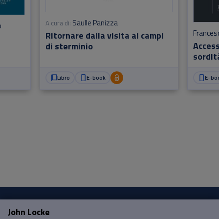
Saulle Panizza
A cura di:
o
Francesc
Ritornare dalla visita ai campi
Access
di sterminio
sordit
Libro
E-book
E-bo
John Locke