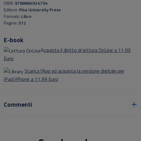
ISBN
9788884924704
Editore
Pisa University Press
Formato
Libro
Pagine
512
E-book
A
cquista il diritto di lettura OnLine a 11,99
Euro
Scarica l'App ed acquista la versione digitale per
iPad/iPhone a 11,99 Euro
Commenti