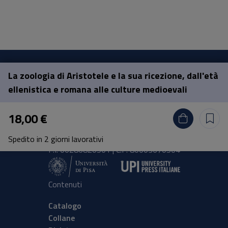
La zoologia di Aristotele e la sua ricezione, dall'età
Pisa University Press
ellenistica e romana alle culture medioevali
Lungarno Pacinotti 43/44 56126 Pisa
18,00 €
tel.
+39 050 2212056
email
press@unipi.it
Spedito in 2 giorni lavorativi
P.I. 00286820501 | C.F: 80003670504
Contenuti
Catalogo
Collane