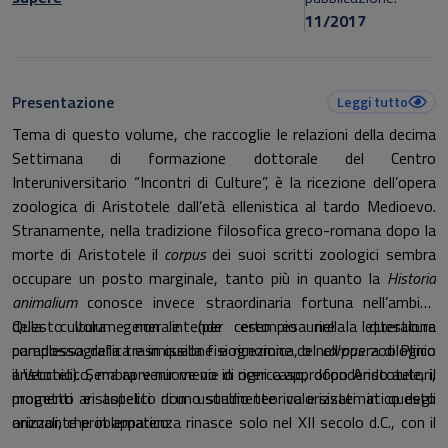
11/2017
Presentazione
Leggi tutto
Tema di questo volume, che raccoglie le relazioni della decima
Settimana di formazione dottorale del Centro
Interuniversitario “Incontri di Culture”, è la ricezione dell’opera
zoologica di Aristotele dall’età ellenistica al tardo Medioevo.
Stranamente, nella tradizione filosofica greco-romana dopo la
morte di Aristotele il
corpus
dei suoi scritti zoologici sembra
occupare un posto marginale, tanto più in quanto la
Historia
animalium
conosce invece straordinaria fortuna nell’ambito
della cultura generale (per esempio nella letteratura
Questo volume non intende certo esaurire la questione
paradossografica e in quella fisiognomica, o nell’opera di Plinio
complessa della trasmissione e ricezione del
corpus
zoologico
il Vecchio). Sembra venir meno in ogni caso, dopo Aristotele, il
aristotelico, ma apre nuove vie di ricerca approfondendo autori,
progetto aristotelico di uno studio teorico e sistematico degli
momenti e aspetti non usualmente valorizzati in questo
animali, che in apparenza rinasce solo nel XII secolo d.C., con il
orizzonte problematico.
trattato
De animalibus
di Alberto Magno. I contributi qui