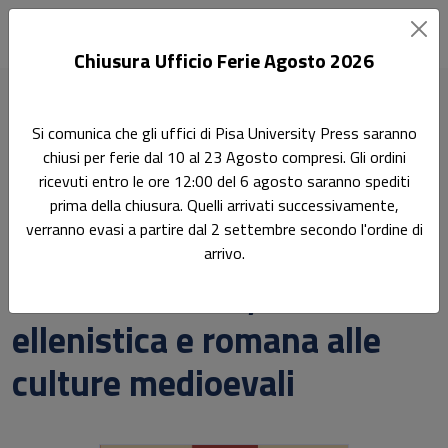
Chiusura Ufficio Ferie Agosto 2026
Home
Greco, arabo, latino. Le vie del sapere
Si comunica che gli uffici di Pisa University Press saranno
La zoologia di Aristotele e la sua ricezione, dall'età ellenistica
chiusi per ferie dal 10 al 23 Agosto compresi. Gli ordini
e romana alle culture medioevali
ricevuti entro le ore 12:00 del 6 agosto saranno spediti
prima della chiusura. Quelli arrivati successivamente,
Ricerca
verranno evasi a partire dal 2 settembre secondo l'ordine di
La zoologia di Aristotele e
arrivo.
la sua ricezione, dall'età
ellenistica e romana alle
culture medioevali
Sottotitolo non presente