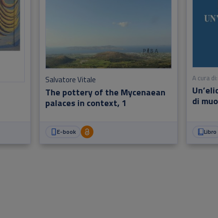
A cura di:
Salvatore Vitale
Un’eli
The pottery of the Mycenaean
di muo
palaces in context, 1
E-book
Libro