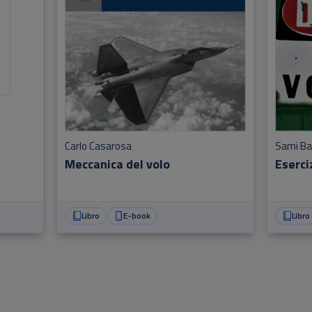
Carlo Casarosa
Sami B
Meccanica del volo
Eserci
Libro
E-book
Libro