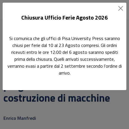
Chiusura Ufficio Ferie Agosto 2026
Home
Manuali
Si comunica che gli uffici di Pisa University Press saranno
Una introduzione alla progettazione e costruzione di
chiusi per ferie dal 10 al 23 Agosto compresi. Gli ordini
macchine
ricevuti entro le ore 12:00 del 6 agosto saranno spediti
prima della chiusura. Quelli arrivati successivamente,
Didattica
verranno evasi a partire dal 2 settembre secondo l'ordine di
Una introduzione alla
arrivo.
progettazione e
costruzione di macchine
Sottotitolo non presente
Enrico Manfredi