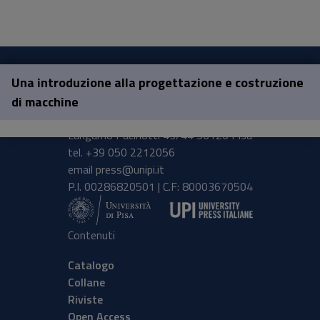
Una introduzione alla progettazione e costruzione
Pisa University Press
di macchine
Lungarno Pacinotti 43/44 56126 Pisa
tel.
+39 050 2212056
email
press@unipi.it
P.I. 00286820501 | C.F: 80003670504
Contenuti
Catalogo
Collane
Riviste
Open Access