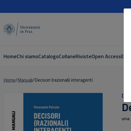
Home
Chi siamo
Catalogo
Collane
Riviste
Open Access
E-bo
Home
Manuali
Decisori (razionali) interagenti
Did
De
una 