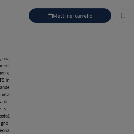
Metti nel carrello
, una
premi
ann e
TS in
rande
 vita
a dei
e sia
rne i
icoltà
egno,
eoria