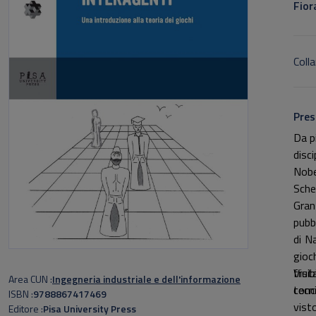
Fior
Colla
Pres
Da pi
disci
Nobe
Sche
Gran
pubbl
di N
gioc
frui
Vista
Area CUN
Ingegneria industriale e dell'informazione
conc
tecn
ISBN
9788867417469
vist
Editore
Pisa University Press