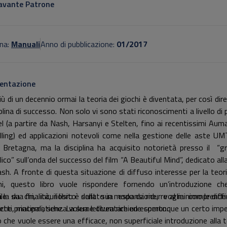
avante Patrone
na:
Manuali
Anno di pubblicazione:
01/2017
entazione
ù di un decennio ormai la teoria dei giochi è diventata, per così dire
plina di successo. Non solo vi sono stati riconoscimenti a livello di 
l (a partire da Nash, Harsanyi e Stelten, fino ai recentissimi Aum
lling) ed applicazioni notevoli come nella gestione delle aste UM
 Bretagna, ma la disciplina ha acquisito notorietà presso il “g
ico” sull’onda del successo del film “A Beautiful Mind”, dedicato alla
ash. A fronte di questa situazione di diffuso interesse per la teori
hi, questo libro vuole rispondere fornendo un’introduzione ch
bile da chi, incuriosito dalla sua espansione, voglia comprende
 la sua finalità, il libro è scritto in modo da ridurre al minimo le diff
etti principali, senza volerne diventare un esperto.
iche, matematiche. La sua lettura richiede comunque un certo imp
o che vuole essere una efficace, non superficiale introduzione alla t