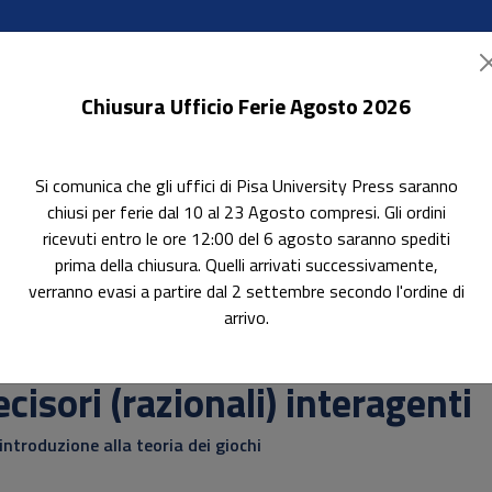
Chiusura Ufficio Ferie Agosto 2026
Si comunica che gli uffici di Pisa University Press saranno
ok Accessibili
In evidenza
Pubblica con noi
chiusi per ferie dal 10 al 23 Agosto compresi. Gli ordini
ricevuti entro le ore 12:00 del 6 agosto saranno spediti
prima della chiusura. Quelli arrivati successivamente,
verranno evasi a partire dal 2 settembre secondo l'ordine di
arrivo.
attica
cisori (razionali) interagenti
introduzione alla teoria dei giochi