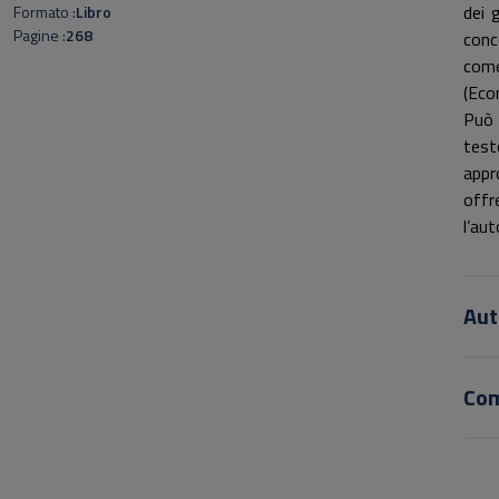
dei 
Formato
Libro
Pagine
268
conc
come
(Econ
Può 
test
appr
offr
l’aut
Aut
Co