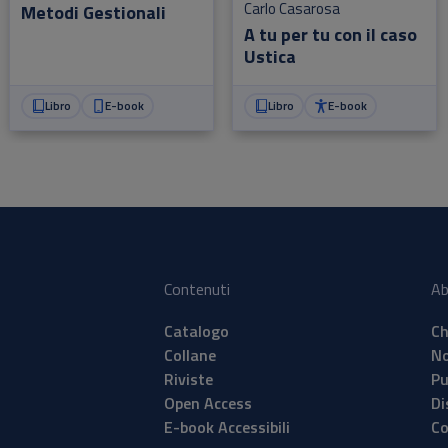
Carlo Casarosa
Metodi Gestionali
A tu per tu con il caso
Ustica
Libro
E-book
Libro
E-book
Contenuti
Ab
Catalogo
Ch
Collane
No
Riviste
Pu
Open Access
Di
E-book Accessibili
Co