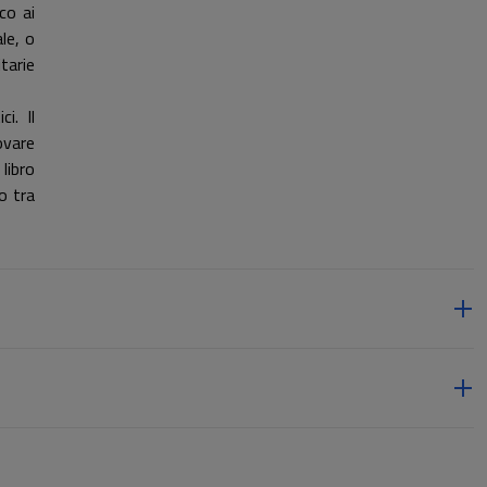
co ai
le, o
tarie
i. Il
ovare
libro
o tra