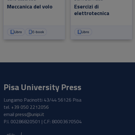
Meccanica del volo
Esercizi di
elettrotecnica
Libro
E-book
Libro
Pisa University Press
Lungarno Pacinotti 43/44 56126 Pisa
tel.
+39 050 2212056
email
press@unipi.it
P.I. 00286820501 | C.F: 80003670504