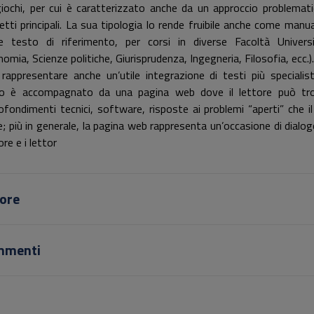
giochi, per cui è caratterizzato anche da un approccio problemati
etti principali. La sua tipologia lo rende fruibile anche come manua
 testo di riferimento, per corsi in diverse Facoltà Universi
omia, Scienze politiche, Giurisprudenza, Ingegneria, Filosofia, ecc.).
rappresentare anche un’utile integrazione di testi più specialistic
o è accompagnato da una pagina web dove il lettore può tr
ofondimenti tecnici, software, risposte ai problemi “aperti” che il 
e; più in generale, la pagina web rappresenta un’occasione di dialog
ore e i lettor
ore
mmenti